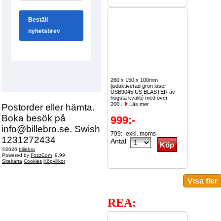
260 x 150 x 100mm
ljudaktiverad grön laser
USB9045 US BLASTER av
högsta kvalité med över
200...
Läs mer
Postorder eller hämta.
Boka besök på
999:-
info@billebro.se. Swish
799:- exkl. moms
1231272434
Antal
©2026
billebro
Powered by
FozzCom
9.99
Sitekarta
Cookies
Köpvillkor
REA: