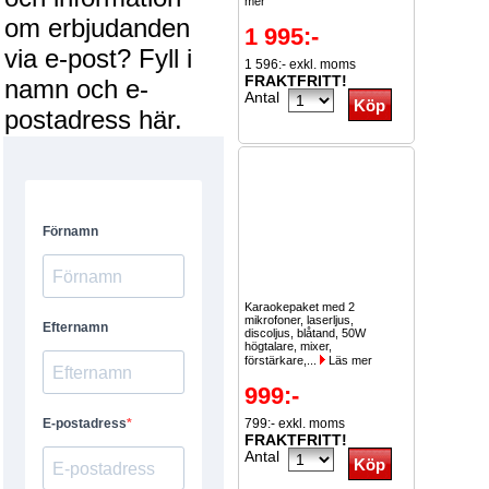
mer
om erbjudanden
1 995:-
via e-post? Fyll i
1 596:- exkl. moms
FRAKTFRITT!
namn och e-
Antal
postadress här.
Karaokepaket med 2
mikrofoner, laserljus,
discoljus, blåtand, 50W
högtalare, mixer,
förstärkare,...
Läs mer
999:-
799:- exkl. moms
FRAKTFRITT!
Antal