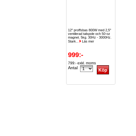
12" proffsbas 800W med 2,5"
ventilerad talspole och 50-oz
magnet. 5kg. 30Hz - 3000Hz.
Stark...
Läs mer
999:-
799:- exkl. moms
Antal