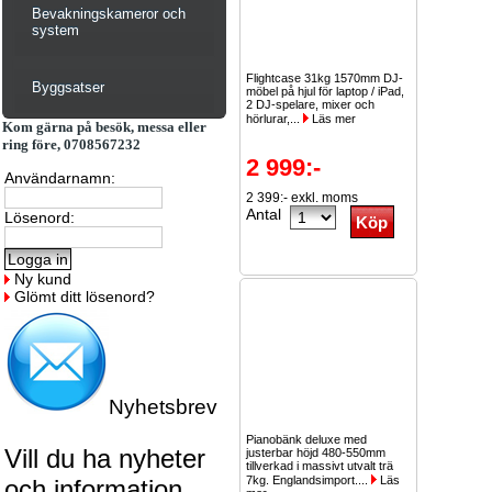
Bevakningskameror och
system
Flightcase 31kg 1570mm DJ-
Byggsatser
möbel på hjul för laptop / iPad,
2 DJ-spelare, mixer och
hörlurar,...
Läs mer
Kom gärna på besök, messa eller
ring före, 0708567232
2 999:-
Användarnamn:
2 399:- exkl. moms
Antal
Lösenord:
Ny kund
Glömt ditt lösenord?
Nyhetsbrev
Pianobänk deluxe med
Vill du ha nyheter
justerbar höjd 480-550mm
tillverkad i massivt utvalt trä
7kg. Englandsimport....
Läs
och information