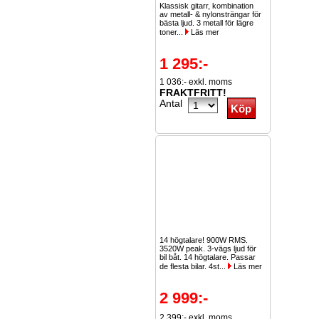
Klassisk gitarr, kombination
av metall- & nylonsträngar för
bästa ljud. 3 metall för lägre
toner...
Läs mer
1 295:-
1 036:- exkl. moms
FRAKTFRITT!
Antal
14 högtalare! 900W RMS.
3520W peak. 3-vägs ljud för
bil båt. 14 högtalare. Passar
de flesta bilar. 4st...
Läs mer
2 999:-
2 399:- exkl. moms