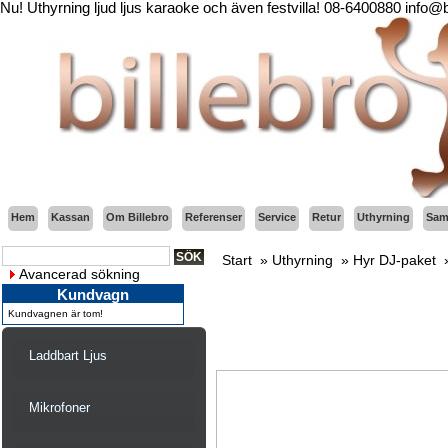
Nu! Uthyrning ljud ljus karaoke och även festvilla! 08-6400880 info@
Hem
Kassan
Om Billebro
Referenser
Service
Retur
Uthyrning
Sama
Start
»
Uthyrning
»
Hyr DJ-paket
Avancerad sökning
Kundvagn
Kundvagnen är tom!
Laddbart Ljus
Mikrofoner