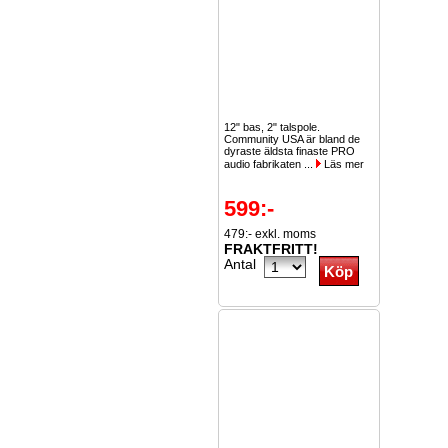
12" bas, 2" talspole.
Community USA är bland de
dyraste äldsta finaste PRO
audio fabrikaten ...
Läs mer
599:-
479:- exkl. moms
FRAKTFRITT!
Antal