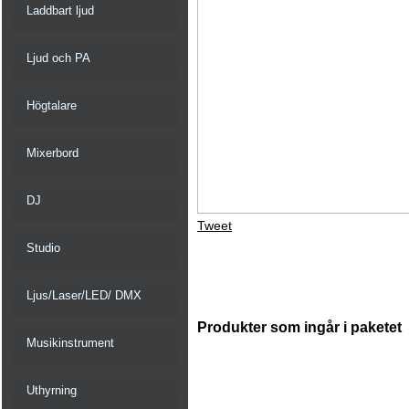
Laddbart ljud
Ljud och PA
Högtalare
Mixerbord
DJ
Tweet
Studio
Ljus/Laser/LED/ DMX
Produkter som ingår i paketet
Musikinstrument
Uthyrning