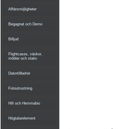
Affärsmöjligheter
Begagnat och Demo
Billjud
Flightcases, väskor,
möbler och stativ
Datortillbehör
Fotoutrustning
Hifi och Hemmabio
Högtalarelement