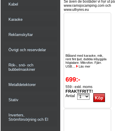
Se även de bostäder vi hyr ut på
Kabel
www.ramsjocamping.com och
www.uthyres.eu
Karaoke
Reklamskyltar
Övrigt och reservdelar
Blåtand med karaoke, mik,
rent fint ljud, dubbla inbyggda
högtalare. Mikrofon. Fjärr.
Rök-, snö- och
USB....
Läs mer
bubbelmaskiner
699:-
Metalldetektorer
559:- exkl. moms
FRAKTFRITT!
Antal
Stativ
Inverters,
Strömförsörjning och El