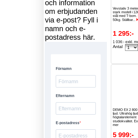
och information
Vevstativ 3 mete
om erbjudanden
stark modell i 1
stål med T-bom.
via e-post? Fyll i
50kg. Ställbar...
namn och e-
1 295:-
postadress här.
1 036:- exkl. 
Antal
DEMO EX 2 800 W
ljud. Ultrahög ljud
högtalarelement
studiokvalitet. E
mer
5 999:-