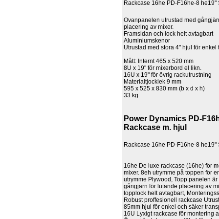
Rackcase 16he PD-F16he-8 he19"
Ovanpanelen utrustad med gångjärn
placering av mixer.
Framsidan och lock helt avtagbart
Aluminiumskenor
Utrustad med stora 4" hjul för enkel
Mått: Internt 465 x 520 mm
8U x 19" för mixerbord el likn.
16U x 19" för övrig rackutrustning
Materialtjocklek 9 mm
595 x 525 x 830 mm (b x d x h)
33 kg
Power Dynamics PD-F16h
Rackcase m. hjul
Rackcase 16he PD-F16he-8 he19"
16he De luxe rackcase (16he) för m
mixer. 8eh utrymme på toppen för e
utrymme Plywood, Topp panelen är
gångjärn för lutande placering av m
topplock helt avtagbart, Monterings
Robust proffesionell rackcase Utru
85mm hjul för enkel och säker trans
16U Lyxigt rackcase för montering a