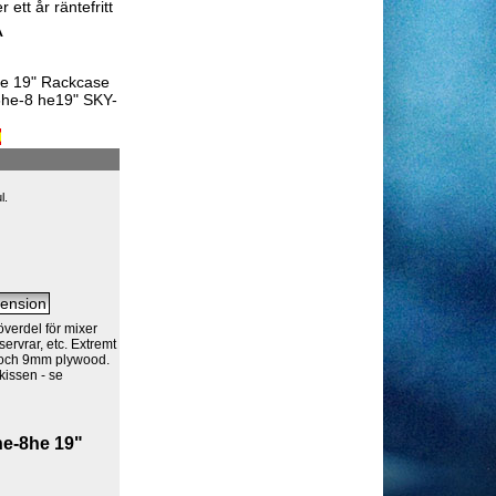
 ett år räntefritt
A
e 19" Rackcase
6he-8 he19" SKY-
l.
överdel för mixer
servrar, etc. Extremt
m och 9mm plywood.
kissen - se
e-8he 19"