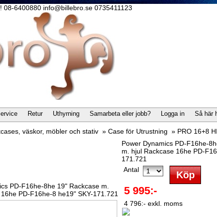
lla! 08-6400880 info@billebro.se 0735411123
ervice
Retur
Uthyrning
Samarbeta eller jobb?
Logga in
Så här 
tcases, väskor, möbler och stativ
»
Case för Utrustning
»
PRO 16+8 HE
Power Dynamics PD-F16he-8h
m. hjul Rackcase 16he PD-F1
171.721
Antal
cs PD-F16he-8he 19" Rackcase m.
5 995:-
e 16he PD-F16he-8 he19" SKY-171.721
4 796:- exkl. moms