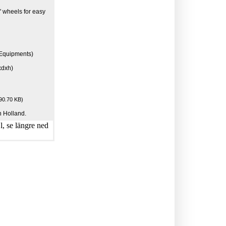
" wheels for easy
 Equipments)
xdxh)
90.70 KB)
 Holland.
, se längre ned