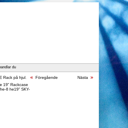
handlar du
 Rack på hjul.
Föregående
Nästa
e 19" Rackcase
6he-8 he19" SKY-