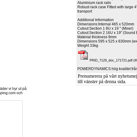
Aluminium rack rails
Robust rack case Fitted with large 4
transport
Additional Information
Dimensions:Internal 465 x 520mm
Cutout:Section 1 8U x 19 " (Mixer)
Cutout:Section 2 16U x 19" (Sound
Material thickness 9mm
Dimensions 595 x 525 x 830mm (w
Weight 33kg
PRID_7129_doc_171721.pdf (8
POWERDYNAMICS hög kvalitet från
Prenumerera på vårt nyhetsmejl
till vänster på denna sida.
der vi hyr ut på
ping.com och