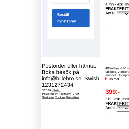
4 799:- exkl. 
FRAKTFRIT
Antal
Postorder eller hämta.
400W bas 6.5" ve
Boka besök på
talspole, ventile
magnet. Högupplös
info@billebro.se. Swish
Läs mer
1231272434
399:-
©2026
billebro
Powered by
FozzCom
9.99
Sitekarta
Cookies
Köpvillkor
319:- exkl. mo
FRAKTFRIT
Antal