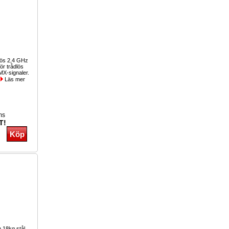
lös 2,4 GHz
ör trådlös
MX-signaler.
.
Läs mer
ms
T!
18kg stål