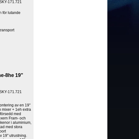
 SKY-171.721
 för lutande
 transport
e-8he 19"
 SKY-171.721
ontering av en 19"
n mixer + 1eh extra
 försedd med
ixern Fram- och
skenor i aluminium,
stad med stora
port
v 19" utrustning.