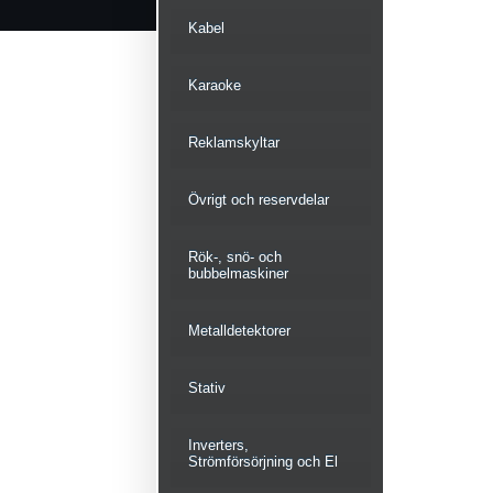
Kabel
Karaoke
Reklamskyltar
Övrigt och reservdelar
Rök-, snö- och
bubbelmaskiner
Metalldetektorer
Stativ
Inverters,
Strömförsörjning och El