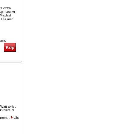
rs extra
2kg massivt
 Maxlast
Läs mer
moms
att aktivt
kvalitet. 9
xtremt...
Läs