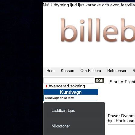
Nu! Uthyrning ljud ljus karaoke och även festvi
Hem
Kassan
Om Billebro
Referenser
S
Start
»
Fligh
Avancerad sökning
Kundvagn
Kundvagnen är tom!
Laddbart Ljus
Power Dynami
hjul Rackcas
Mikrofoner