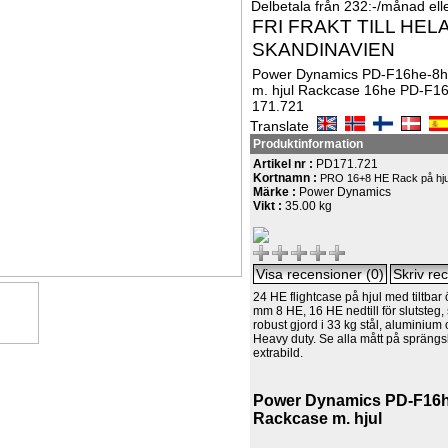
Delbetala från 232:-/månad eller
FRI FRAKT TILL HEL
SKANDINAVIEN
Power Dynamics PD-F16he-8h
m. hjul Rackcase 16he PD-F1
171.721
Translate
Produktinformation
Artikel nr :
PD171.721
Kortnamn :
PRO 16+8 HE Rack på hju
Märke :
Power Dynamics
Vikt :
35.00 kg
24 HE flightcase på hjul med tiltbar 
mm 8 HE, 16 HE nedtill för slutsteg, 
robust gjord i 33 kg stål, aluminiu
Heavy duty. Se alla mått på sprängs
extrabild.
Power Dynamics PD-F16h
Rackcase m. hjul