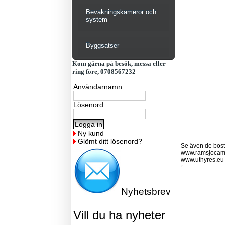
Bevakningskameror och
system
Byggsatser
Kom gärna på besök, messa eller
ring före, 0708567232
Användarnamn:
Lösenord:
Ny kund
Glömt ditt lösenord?
Se även de bostä
www.ramsjocam
www.uthyres.eu
Nyhetsbrev
Vill du ha nyheter