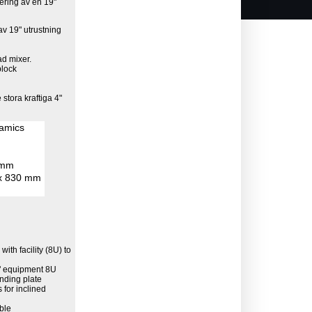
cering av en 19"
av 19" utrustning
ad mixer.
plock
 stora kraftiga 4"
amics
 mm
x 830 mm
th facility (8U) to
.
9" equipment 8U
ending plate
 for inclined
able