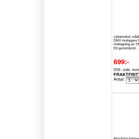
Lättanvänd, tråd
DMX mottagare f
mottagning av D
Ett genombrott..
699:-
559:- exkl. mo
FRAKTFRIT
Antal
800x500x400mm 