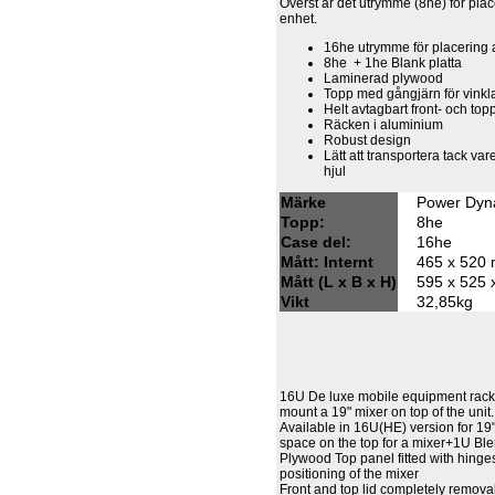
Överst är det utrymme (8he) för pla
enhet.
16he utrymme för placering 
8he + 1he Blank platta
Laminerad plywood
Topp med gångjärn för vinkl
Helt avtagbart front- och top
Räcken i aluminium
Robust design
Lätt att transportera tack vare
hjul
Märke
Power Dyn
Topp:
8he
Case del:
16he
Mått: Internt
465 x 520
Mått (L x B x H)
595 x 525 
Vikt
32,85kg
16U De luxe mobile equipment rack wi
mount a 19" mixer on top of the unit
Available in 16U(HE) version for 1
space on the top for a mixer+1U Bl
Plywood Top panel fitted with hinges
positioning of the mixer
Front and top lid completely remov