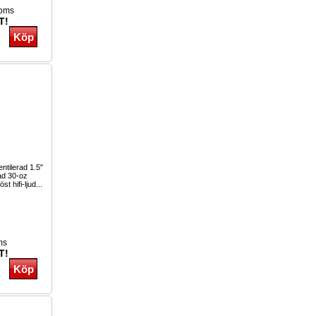
moms
T!
ntilerad 1.5"
rad 30-oz
t hifi-ljud...
ms
T!