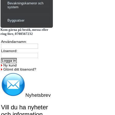
Bevakningskameror och
system
Byggsatser
Kom gärna på besök, messa eller
ring före, 0708567232
Användarnamn:
Lösenord:
Ny kund
Glömt ditt lösenord?
Nyhetsbrev
Vill du ha nyheter
och information