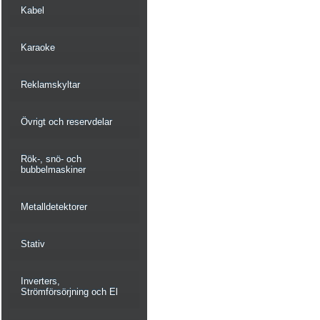
Kabel
Karaoke
Reklamskyltar
Övrigt och reservdelar
Rök-, snö- och
bubbelmaskiner
Metalldetektorer
Stativ
Inverters,
Strömförsörjning och El