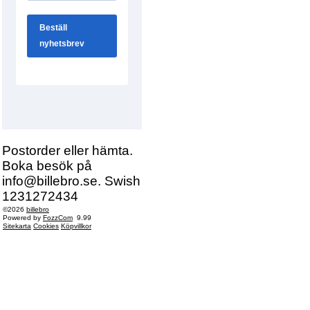
Postorder eller hämta.
Boka besök på
info@billebro.se. Swish
1231272434
©2026
billebro
Powered by
FozzCom
9.99
Sitekarta
Cookies
Köpvillkor