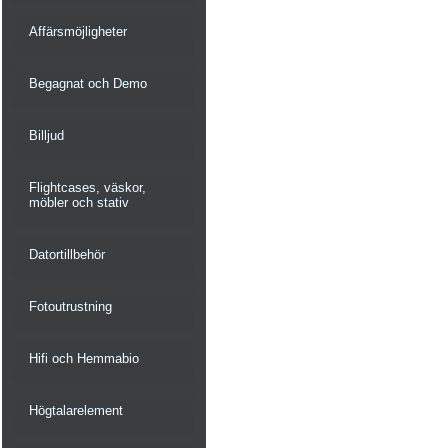
Affärsmöjligheter
Begagnat och Demo
Billjud
Flightcases, väskor,
möbler och stativ
Datortillbehör
Fotoutrustning
Hifi och Hemmabio
Högtalarelement