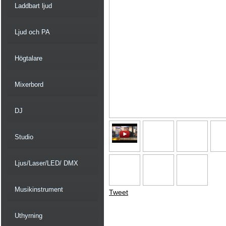
Laddbart ljud
Ljud och PA
Högtalare
Mixerbord
DJ
Studio
Ljus/Laser/LED/ DMX
Musikinstrument
Tweet
Uthyrning