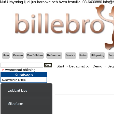
Nu! Uthyrning ljud ljus karaoke och även festvilla! 08-6400880 info@
Hem
Kassan
Om Billebro
Referenser
Service
Retur
Uthyrning
Sama
Start
»
Begagnat och Demo
»
Beg
Avancerad sökning
Kundvagn
Kundvagnen är tom!
Laddbart Ljus
Mikrofoner