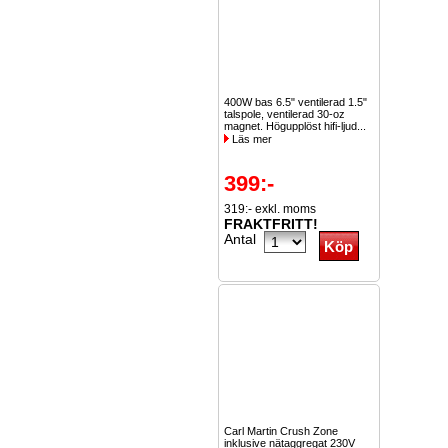
400W bas 6.5" ventilerad 1.5"
talspole, ventilerad 30-oz
magnet. Högupplöst hifi-ljud...
Läs mer
399:-
319:- exkl. moms
FRAKTFRITT!
Antal
Carl Martin Crush Zone
inklusive nätaggregat 230V