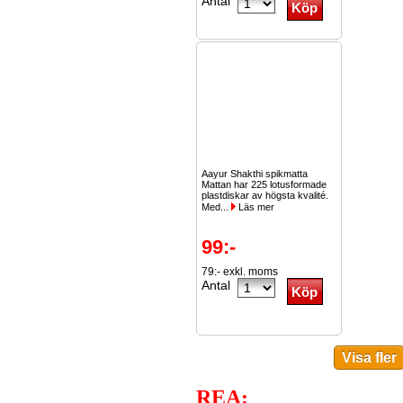
Antal
Aayur Shakthi spikmatta
Mattan har 225 lotusformade
plastdiskar av högsta kvalité.
Med...
Läs mer
99:-
79:- exkl. moms
Antal
REA: