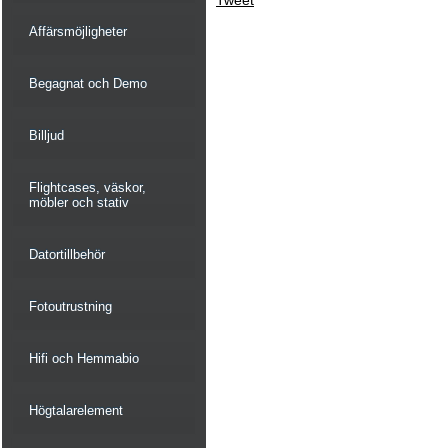
Tweet
Affärsmöjligheter
Begagnat och Demo
Billjud
Flightcases, väskor,
möbler och stativ
Datortillbehör
Fotoutrustning
Hifi och Hemmabio
Högtalarelement