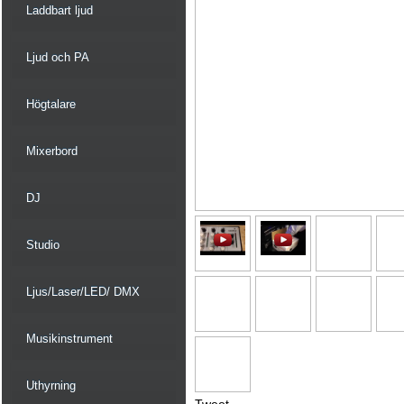
Laddbart ljud
Ljud och PA
Högtalare
Mixerbord
DJ
Studio
Ljus/Laser/LED/ DMX
Musikinstrument
Uthyrning