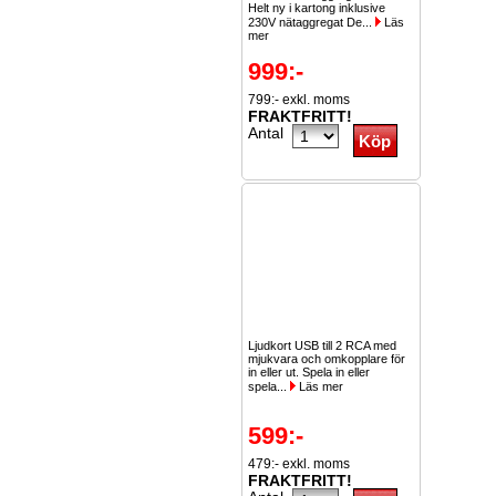
Helt ny i kartong inklusive
230V nätaggregat De...
Läs
mer
999:-
799:- exkl. moms
FRAKTFRITT!
Antal
Ljudkort USB till 2 RCA med
mjukvara och omkopplare för
in eller ut. Spela in eller
spela...
Läs mer
599:-
479:- exkl. moms
FRAKTFRITT!