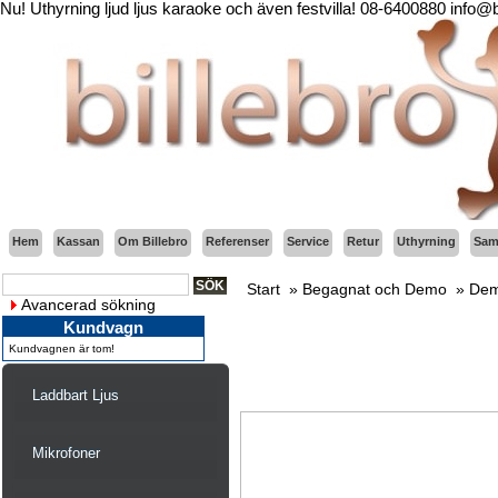
Nu! Uthyrning ljud ljus karaoke och även festvilla! 08-6400880 info@
Hem
Kassan
Om Billebro
Referenser
Service
Retur
Uthyrning
Sama
Start
»
Begagnat och Demo
»
Dem
Avancerad sökning
Kundvagn
Kundvagnen är tom!
Laddbart Ljus
Mikrofoner