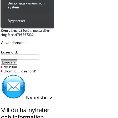
Bevakningskameror och
system
Byggsatser
Kom gärna på besök, messa eller
ring före, 0708567232
Användarnamn:
Lösenord:
Ny kund
Glömt ditt lösenord?
Nyhetsbrev
Vill du ha nyheter
och information