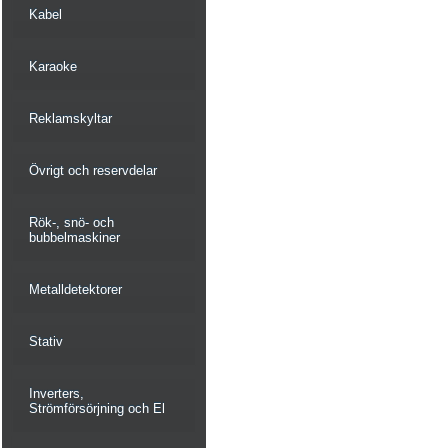
Kabel
Karaoke
Reklamskyltar
Övrigt och reservdelar
Rök-, snö- och
bubbelmaskiner
Metalldetektorer
Stativ
Inverters,
Strömförsörjning och El