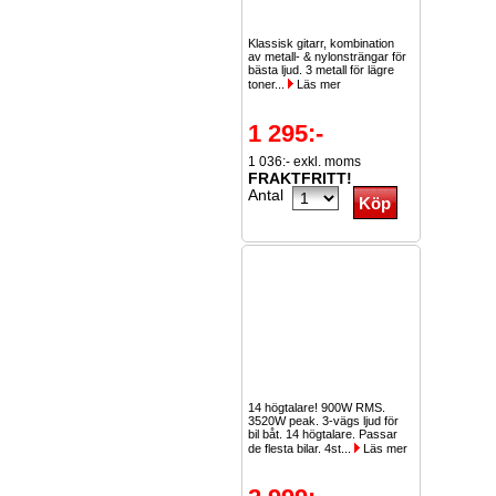
Klassisk gitarr, kombination
av metall- & nylonsträngar för
bästa ljud. 3 metall för lägre
toner...
Läs mer
1 295:-
1 036:- exkl. moms
FRAKTFRITT!
Antal
14 högtalare! 900W RMS.
3520W peak. 3-vägs ljud för
bil båt. 14 högtalare. Passar
de flesta bilar. 4st...
Läs mer