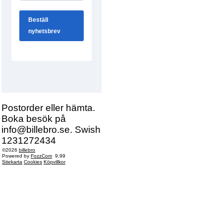
Postorder eller hämta.
Boka besök på
info@billebro.se. Swish
1231272434
©2026
billebro
Powered by
FozzCom
9.99
Sitekarta
Cookies
Köpvillkor