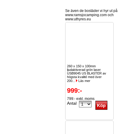
Se även de bostäder vi hyr ut på
www.ramsjocamping.com och
www.uthyres.eu
260 x 150 x 100mm
ljudaktiverad grön laser
USB9045 US BLASTER av
högsta kvalité med över
200...
Läs mer
999:-
799:- exkl. moms
Antal