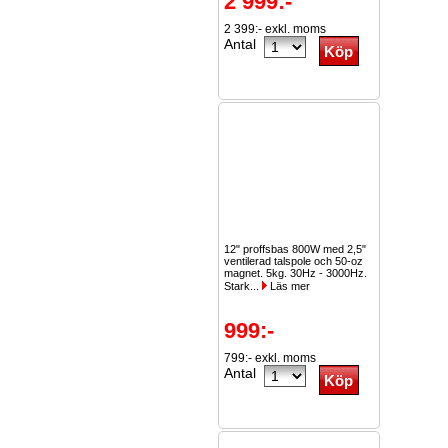
2 999:-
2 399:- exkl. moms
Antal
12" proffsbas 800W med 2,5"
ventilerad talspole och 50-oz
magnet. 5kg. 30Hz - 3000Hz.
Stark...
Läs mer
999:-
799:- exkl. moms
Antal