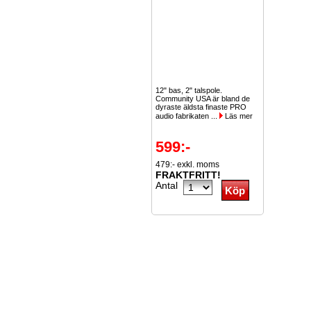
12" bas, 2" talspole.
Community USA är bland de
dyraste äldsta finaste PRO
audio fabrikaten ...
Läs mer
599:-
479:- exkl. moms
FRAKTFRITT!
Antal