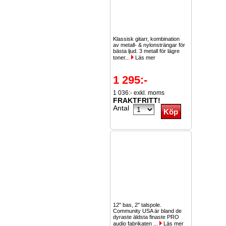
Klassisk gitarr, kombination
av metall- & nylonsträngar för
bästa ljud. 3 metall för lägre
toner...
Läs mer
1 295:-
1 036:- exkl. moms
FRAKTFRITT!
Antal
12" bas, 2" talspole.
Community USA är bland de
dyraste äldsta finaste PRO
audio fabrikaten ...
Läs mer