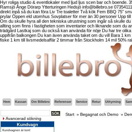
Hyr roliga studio & eventlokaler med ljud ljus scen bar och boende.
Ramsjö Ånge Dörarp Ytterturingen Hedsjö info@billebro.se 073541
direkt inpå så du kan föra Liv Tre toaletter Två kök Fem BBQ 75" sma
prylar Öppen eld utomhus Sovplatser för mer än 30 personer Upp till 
Om du skulle hyra all den tekniska utrustning som ingår så skulle du b
allting som finns i fastigheten som inventarier och liknande som d
trädgård Lastkaj som du också kan använda för nöje Du har tre olika 
uppifrån balkongen Du kan även använda taket om du vill Bara 1 km fr
fiske 1 km till livsmedelsaffär 2 timmar från Stockholm 14 mil 50% ra
Hem
Kassan
Om Billebro
Referenser
Service
Retur
Uthyrning
Sama
Start
»
Begagnat och Demo
»
Dem
Avancerad sökning
Kundvagn
Kundvagnen är tom!