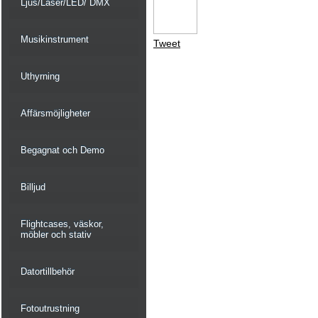
Ljus/Laser/LED/ DMX
Musikinstrument
Tweet
Uthyrning
Affärsmöjligheter
Begagnat och Demo
Billjud
Flightcases, väskor,
möbler och stativ
Datortillbehör
Fotoutrustning