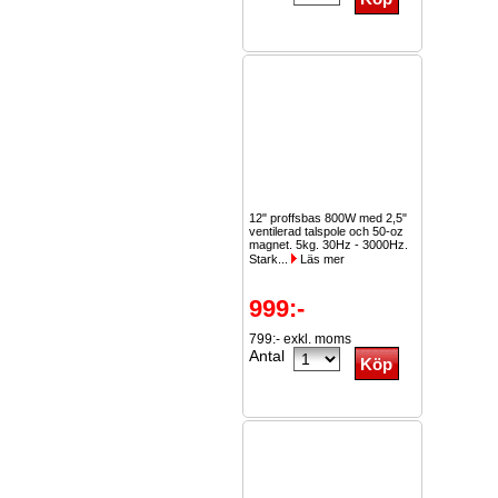
12" proffsbas 800W med 2,5"
ventilerad talspole och 50-oz
magnet. 5kg. 30Hz - 3000Hz.
Stark...
Läs mer
999:-
799:- exkl. moms
Antal