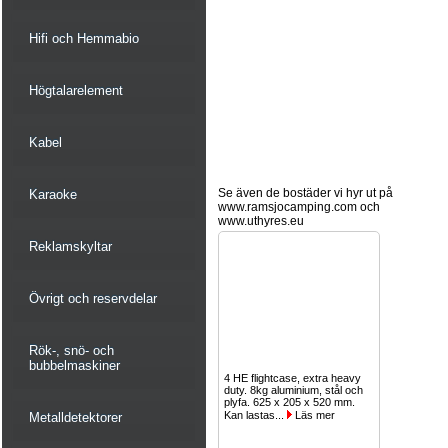
Hifi och Hemmabio
Högtalarelement
Kabel
Se även de bostäder vi hyr ut på
Karaoke
www.ramsjocamping.com och
www.uthyres.eu
Reklamskyltar
Övrigt och reservdelar
Rök-, snö- och
bubbelmaskiner
4 HE flightcase, extra heavy
duty. 8kg aluminium, stål och
plyfa. 625 x 205 x 520 mm.
Kan lastas...
Läs mer
Metalldetektorer