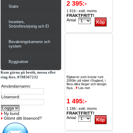
2 395:-
Stativ
1 916:- exkl. moms
FRAKTFRITT!
Antal
Inverters,
Strömförsörjning och El
Bevakningskameror och
system
Byggsatser
Kom gärna på besök, messa eller
ring före, 0708567232
Elgitarrer som kostar runt
2000kr på nätet i England, i
flera olika färger och design.
Användarnamn:
Nya...
Läs mer
Lösenord:
1 495:-
1 196:- exkl. moms
FRAKTFRITT!
Ny kund
Antal
Glömt ditt lösenord?