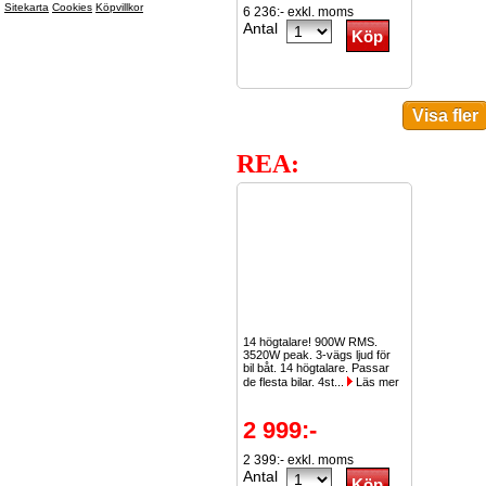
Sitekarta
Cookies
Köpvillkor
6 236:- exkl. moms
Antal
REA:
14 högtalare! 900W RMS.
3520W peak. 3-vägs ljud för
bil båt. 14 högtalare. Passar
de flesta bilar. 4st...
Läs mer
2 999:-
2 399:- exkl. moms
Antal