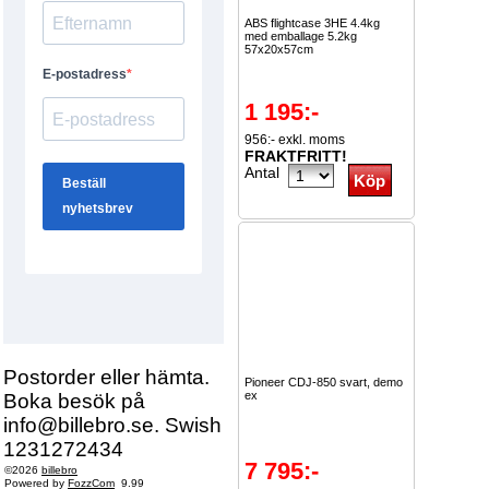
ABS flightcase 3HE 4.4kg
med emballage 5.2kg
57x20x57cm
1 195:-
956:- exkl. moms
FRAKTFRITT!
Antal
Postorder eller hämta.
Pioneer CDJ-850 svart, demo
ex
Boka besök på
info@billebro.se. Swish
1231272434
7 795:-
©2026
billebro
Powered by
FozzCom
9.99