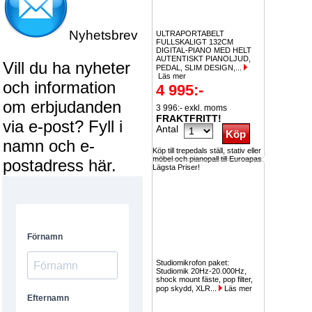
Nyhetsbrev
ULTRAPORTABELT
FULLSKALIGT 132CM
DIGITAL-PIANO MED HELT
AUTENTISKT PIANOLJUD,
Vill du ha nyheter
PEDAL, SLIM DESIGN,...
Läs mer
och information
4 995:-
om erbjudanden
3 996:- exkl. moms
FRAKTFRITT!
via e-post? Fyll i
Antal
namn och e-
Köp till trepedals ställ, stativ eller
möbel och pianopall till Euroapas
postadress här.
Lägsta Priser!
Studiomikrofon paket:
Studiomik 20Hz-20.000Hz,
shock mount fäste, pop filter,
pop skydd, XLR...
Läs mer