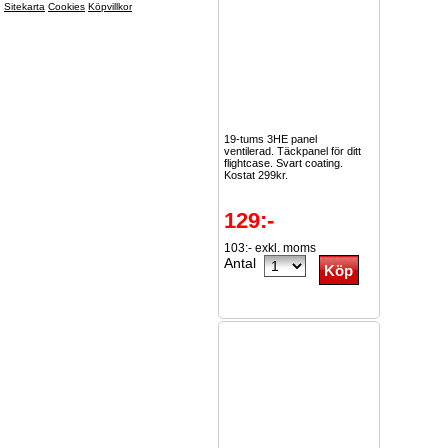
Sitekarta
Cookies
Köpvillkor
19-tums 3HE panel
ventilerad. Täckpanel för ditt
flightcase. Svart coating.
Kostat 299kr.
129:-
103:- exkl. moms
Antal