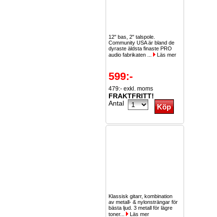
12" bas, 2" talspole.
Community USA är bland de
dyraste äldsta finaste PRO
audio fabrikaten ...
Läs mer
599:-
479:- exkl. moms
FRAKTFRITT!
Antal
Klassisk gitarr, kombination
av metall- & nylonsträngar för
bästa ljud. 3 metall för lägre
toner...
Läs mer