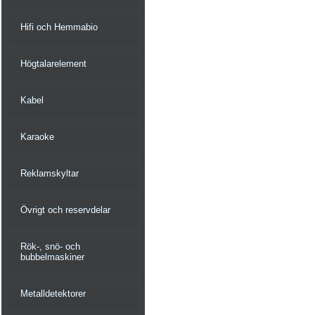
Hifi och Hemmabio
Högtalarelement
Kabel
Karaoke
Reklamskyltar
Övrigt och reservdelar
Rök-, snö- och
bubbelmaskiner
Metalldetektorer