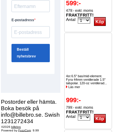
599:-
479:- exkl. moms
FRAKTFRITT!
Antal
4st 6.5" bas/mid-element.
Fyra 44mm ventilerade 1.5"
talspolar. 120-oz ventilerad...
Läs mer
999:-
Postorder eller hämta.
Boka besök på
799:- exkl. moms
FRAKTFRITT!
info@billebro.se. Swish
Antal
1231272434
©2026
billebro
Powered by
FozzCom
9.99