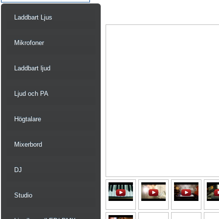
Laddbart Ljus
Mikrofoner
Laddbart ljud
Ljud och PA
Högtalare
Mixerbord
DJ
Studio