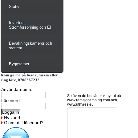
Stativ
Inverters,
Strömförsörjning och El
Bevakningskameror och
system
Byggsatser
Kom gärna på besök, messa eller
ring före, 0708567232
Användarnamn:
Se även de bostäder vi hyr ut på
Lösenord:
www.ramsjocamping.com och
www.uthyres.eu
Ny kund
Glömt ditt lösenord?