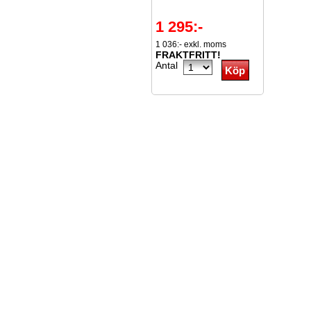
1 295:-
1 036:- exkl. moms
FRAKTFRITT!
Antal