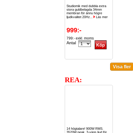
Studiomik med dubbla extra
stora guldbelagda 34mm
membran för ännu högre
ljudkvalitet 20Hz...
Läs mer
999:-
799:- exkl. moms
Antal
REA:
14 högtalare! 900W RMS.
3520W peak. 3-vägs ljud för