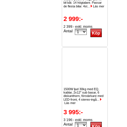
bil båt. 14 högtalare. Passar
de flesta bilar. 4st...
Läs mer
2 999:-
2 399:- exkl. moms
Antal
1500W ljud 30kg med EQ,
kablar, 2x12" sub basar, 6
diskanthorn, förstärkare med
LED-front, 4 stereo-ingå...
Läs mer
3 995:-
3 196:- exkl. moms
Antal