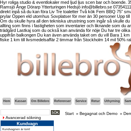
Hyr roliga studio & eventlokaler med ljud ljus scen bar och boende.
Ramsjö Ånge Dörarp Ytterturingen Hedsjö info@billebro.se 073541
direkt inpå så du kan föra Liv Tre toaletter Två kök Fem BBQ 75" sma
prylar Öppen eld utomhus Sovplatser för mer än 30 personer Upp till 
Om du skulle hyra all den tekniska utrustning som ingår så skulle du b
allting som finns i fastigheten som inventarier och liknande som d
trädgård Lastkaj som du också kan använda för nöje Du har tre olika 
uppifrån balkongen Du kan även använda taket om du vill Bara 1 km fr
fiske 1 km till livsmedelsaffär 2 timmar från Stockholm 14 mil 50% ra
Hem
Kassan
Om Billebro
Referenser
Service
Retur
Uthyrning
Sama
Start
»
Begagnat och Demo
»
Dem
Avancerad sökning
Kundvagn
Kundvagnen är tom!