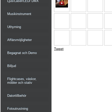
Ljus/Laser/LED/ DMX
Musikinstrument
Uthyrning
Affärsmöjligheter
Tweet
Begagnat och Demo
Billjud
Flightcases, väskor,
möbler och stativ
Datortillbehör
Fotoutrustning