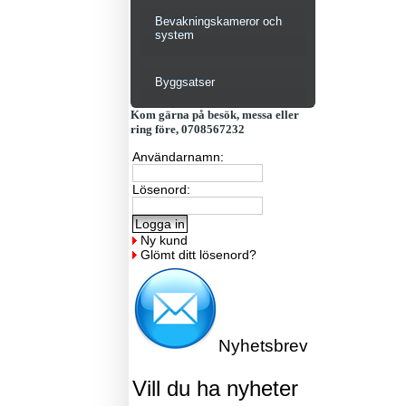
Bevakningskameror och
system
Byggsatser
Kom gärna på besök, messa eller
ring före, 0708567232
Användarnamn:
Lösenord:
Ny kund
Glömt ditt lösenord?
Nyhetsbrev
Vill du ha nyheter