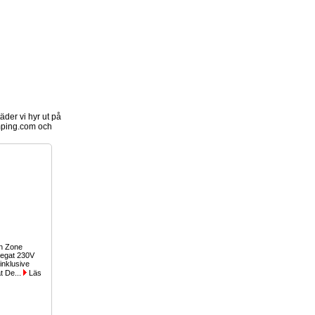
der vi hyr ut på
ping.com och
sh Zone
regat 230V
 inklusive
t De...
Läs