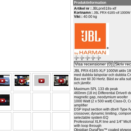
Produktinformation
Artikel nr :
JBLprx618s-xlf
Kortnamn :
JBL PRX-618S-xlf 1000W 
Vikt :
40.00 kg
JBL PRX-618S-XLF 1000W aktiv 18
med dubbla talspolar och dubbla Cr
Bas ner till 30 Hertz. Bäst av alla su
och jämför.
Maximum SPL 133 db peak
460mm (18 in) Differential Drive® d
magnetic gap, neodymium woofer
1000 Watt (2 x 500 watt) Class-D, C
amplifier
DSP input section with dbx® Type IV™
crossover, dynamic limiting, compon
selectable system EQ
Professional XLR line and 1/4" Mic/
with loop through
Obsidian DuraFlex™ coated plywoo