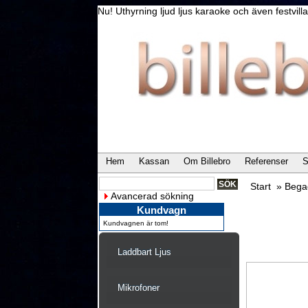
Nu! Uthyrning ljud ljus karaoke och även festvi
Hem
Kassan
Om Billebro
Referenser
S
Start
»
Bega
Avancerad sökning
Kundvagn
Kundvagnen är tom!
Laddbart Ljus
Mikrofoner