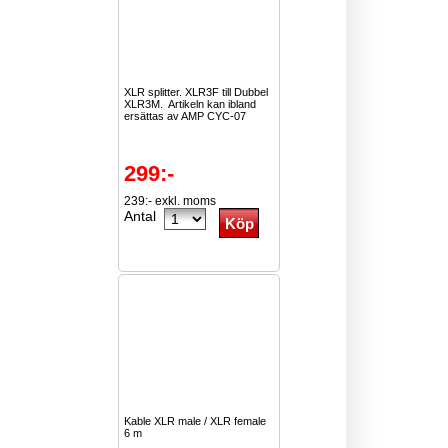
XLR splitter. XLR3F till Dubbel
XLR3M. Artikeln kan ibland
ersättas av AMP CYC-07
299:-
239:- exkl. moms
Antal
Kable XLR male / XLR female
6 m