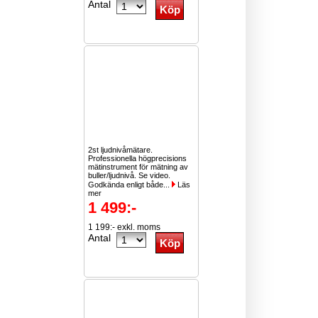
Antal
2st ljudnivåmätare.
Professionella högprecisions
mätinstrument för mätning av
buller/ljudnivå. Se video.
Godkända enligt både...
Läs
mer
1 499:-
1 199:- exkl. moms
Antal