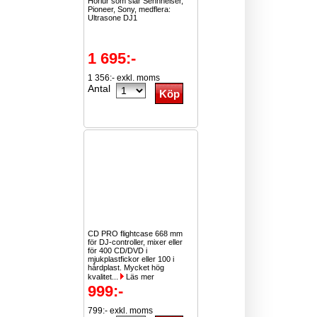
Hörlur som slår Sennheiser,
Pioneer, Sony, medflera:
Ultrasone DJ1
1 695:-
1 356:- exkl. moms
Antal
CD PRO flightcase 668 mm
för DJ-controller, mixer eller
för 400 CD/DVD i
mjukplastfickor eller 100 i
hårdplast. Mycket hög
kvalitet...
Läs mer
999:-
799:- exkl. moms