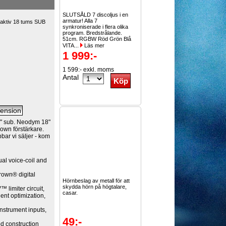
SLUTSÅLD 7 discoljus i en
armatur! Alla 7
aktiv 18 tums SUB
synkroniserade i flera olika
program. Bredstrålande.
51cm. RGBW Röd Grön Blå
VITA...
Läs mer
1 999:-
1 599:- exkl. moms
Antal
" sub. Neodym 18"
own förstärkare.
bbar vi säljer - kom
ual voice-coil and
rown® digital
Hörnbeslag av metall för att
skydda hörn på högtalare,
 limiter circuit,
casar.
ent optimization,
Instrument inputs,
49:-
d construction