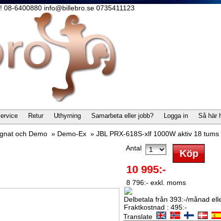
lla! 08-6400880 info@billebro.se 0735411123
ervice
Retur
Uthyrning
Samarbeta eller jobb?
Logga in
Så här 
gnat och Demo
»
Demo-Ex
»
JBL PRX-618S-xlf 1000W aktiv 18 tum
Antal
10 995:-
8 796:- exkl. moms
Delbetala från 393:-/månad eller
Fraktkostnad : 495:-
Translate