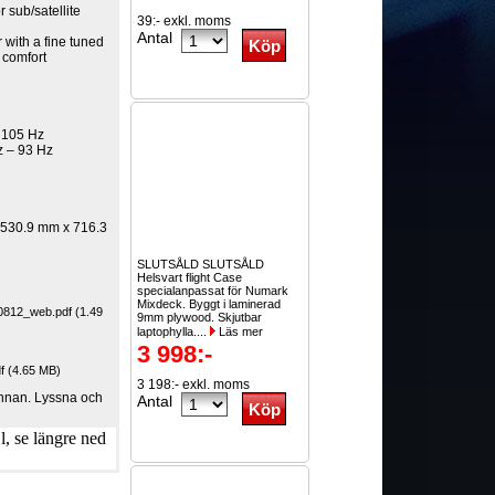
 sub/satellite
39:- exkl. moms
Antal
with a fine tuned
 comfort
 105 Hz
z – 93 Hz
 530.9 mm x 716.3
SLUTSÅLD SLUTSÅLD
Helsvart flight Case
specialanpassat för Numark
Mixdeck. Byggt i laminerad
812_web.pdf (1.49
9mm plywood. Skjutbar
laptophylla....
Läs mer
3 998:-
 (4.65 MB)
3 198:- exkl. moms
 annan. Lyssna och
Antal
, se längre ned