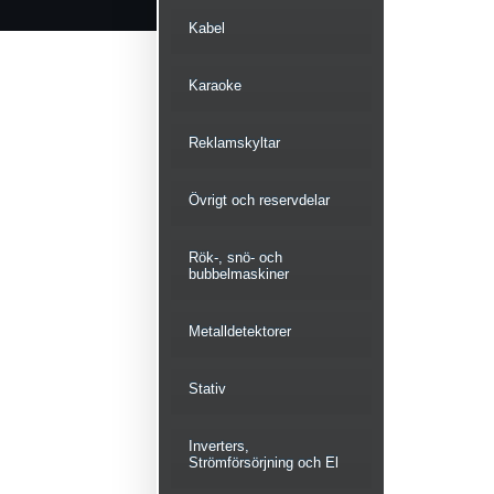
Kabel
Karaoke
Reklamskyltar
Övrigt och reservdelar
Rök-, snö- och
bubbelmaskiner
Metalldetektorer
Stativ
Inverters,
Strömförsörjning och El