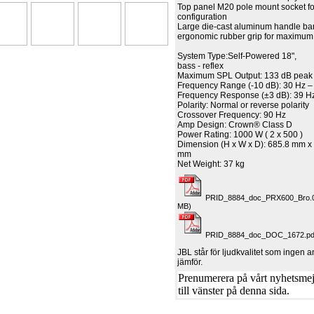
Top panel M20 pole mount socket for
configuration
Large die-cast aluminum handle bar 
ergonomic rubber grip for maximum
System Type:Self-Powered 18",
bass - reflex
Maximum SPL Output: 133 dB peak
Frequency Range (-10 dB): 30 Hz –
Frequency Response (±3 dB): 39 H
Polarity: Normal or reverse polarity
Crossover Frequency: 90 Hz
Amp Design: Crown® Class D
Power Rating: 1000 W ( 2 x 500 )
Dimension (H x W x D): 685.8 mm x
mm
Net Weight: 37 kg
PRID_8884_doc_PRX600_Bro.0
MB)
PRID_8884_doc_DOC_1672.pdf
JBL står för ljudkvalitet som ingen
jämför.
Prenumerera på vårt nyhetsmejl
till vänster på denna sida.