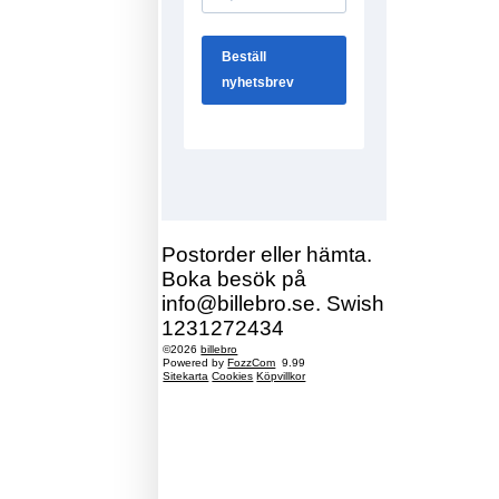
Postorder eller hämta.
Boka besök på
info@billebro.se. Swish
1231272434
©2026
billebro
Powered by
FozzCom
9.99
Sitekarta
Cookies
Köpvillkor