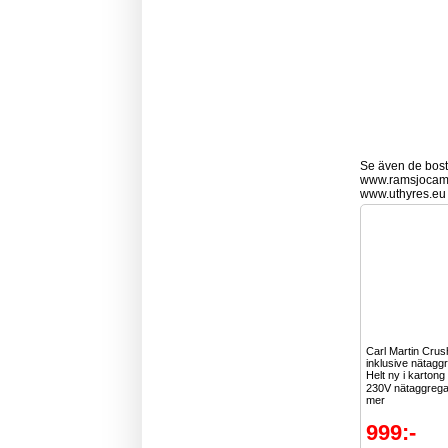
Se även de bostä
www.ramsjocam
www.uthyres.eu
Carl Martin Cru
inklusive nätagg
Helt ny i kartong
230V nätaggrega
mer
999:-