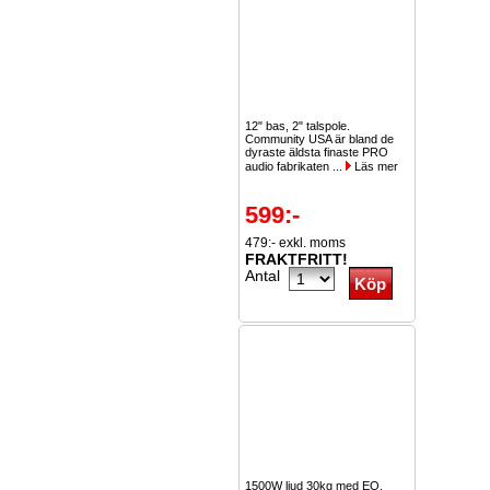
12" bas, 2" talspole.
Community USA är bland de
dyraste äldsta finaste PRO
audio fabrikaten ...
Läs mer
599:-
479:- exkl. moms
FRAKTFRITT!
Antal
1500W ljud 30kg med EQ,