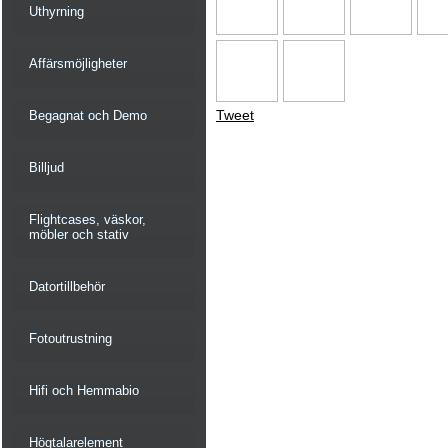
Uthyrning
Affärsmöjligheter
Tweet
Begagnat och Demo
Billjud
Flightcases, väskor,
möbler och stativ
Datortillbehör
Fotoutrustning
Hifi och Hemmabio
Högtalarelement