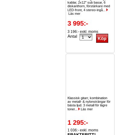
kablar, 2x12" sub basar, 6
diskanthorn, förstärkare med
LED-front, 4 stereo-ingå...
Läs mer
3 995:-
3 196:- exkl. moms
Antal
Klassisk gitarr, kombination
av metall- & nylonsträngar för
bästa ljud. 3 metall för lägre
toner...
Läs mer
1 295:-
1 036:- exkl. moms
FRAKTFRITT!