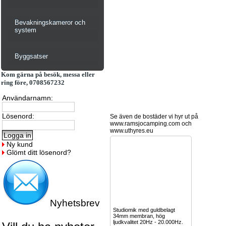
Bevakningskameror och
system
Byggsatser
Kom gärna på besök, messa eller
ring före, 0708567232
Användarnamn:
Lösenord:
Se även de bostäder vi hyr ut på
www.ramsjocamping.com och
www.uthyres.eu
Ny kund
Glömt ditt lösenord?
Nyhetsbrev
Studiomik med guldbelagt
34mm membran, hög
ljudkvalitet 20Hz - 20.000Hz.