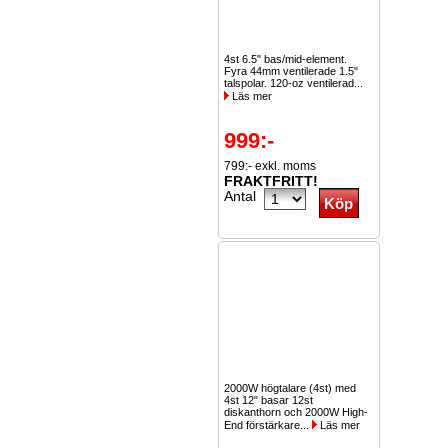
4st 6.5" bas/mid-element.
Fyra 44mm ventilerade 1.5"
talspolar. 120-oz ventilerad...
Läs mer
999:-
799:- exkl. moms
FRAKTFRITT!
Antal
2000W högtalare (4st) med
4st 12" basar 12st
diskanthorn och 2000W High-
End förstärkare...
Läs mer