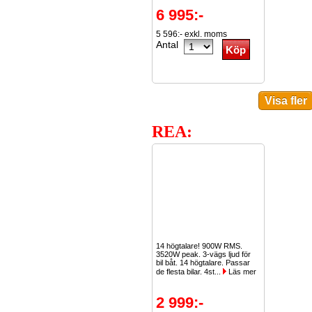
6 995:-
5 596:- exkl. moms
Antal
REA:
14 högtalare! 900W RMS.
3520W peak. 3-vägs ljud för
bil båt. 14 högtalare. Passar
de flesta bilar. 4st...
Läs mer
2 999:-