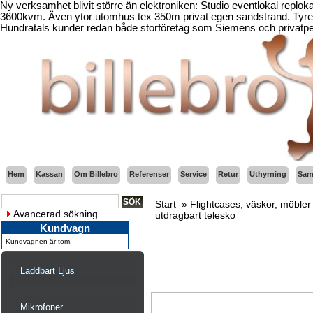
Ny verksamhet blivit större än elektroniken: Studio eventlokal replo
3600kvm. Även ytor utomhus tex 350m privat egen sandstrand. Tyresö
Hundratals kunder redan både storföretag som Siemens och privatper
Hem
Kassan
Om Billebro
Referenser
Service
Retur
Uthyrning
Sama
Start
»
Flightcases, väskor, möbler 
Avancerad sökning
utdragbart telesko
Kundvagn
Kundvagnen är tom!
Laddbart Ljus
Mikrofoner