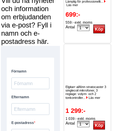
Vill du ha nyheter
Lämplig för professionellt...
Läs mer
och information
699:-
om erbjudanden
559:- exkl. moms
via e-post? Fyll i
Antal
namn och e-
postadress här.
Elgitarr al/lönn stratocaster 3
singlecoil mikrofoner, 3
reglage: volym- och 2
tonkontroller...
Läs mer
1 299:-
1 039:- exkl. moms
Antal