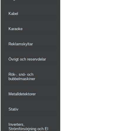
Kabel
Karaoke
Reklamskyltar
Övrigt och reservdelar
Rök-, snö- och
bubbelmaskiner
Metalldetektorer
Stativ
Inverters,
Strömförsörjning och El