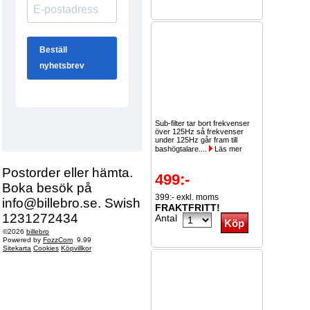
Sub-filter tar bort frekvenser
över 125Hz så frekvenser
under 125Hz går fram till
bashögtalare....
Läs mer
Postorder eller hämta.
499:-
Boka besök på
399:- exkl. moms
info@billebro.se. Swish
FRAKTFRITT!
1231272434
Antal
©2026
billebro
Powered by
FozzCom
9.99
Sitekarta
Cookies
Köpvillkor