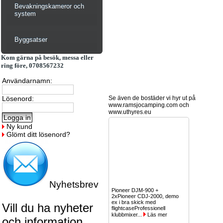
Bevakningskameror och
system
Byggsatser
Kom gärna på besök, messa eller
ring före, 0708567232
Användarnamn:
Lösenord:
Se även de bostäder vi hyr ut på
www.ramsjocamping.com och
www.uthyres.eu
Ny kund
Glömt ditt lösenord?
Nyhetsbrev
Pioneer DJM-900 +
2xPioneer CDJ-2000, demo
ex i bra skick med
Vill du ha nyheter
flightcaseProfessionell
klubbmixer...
Läs mer
och information