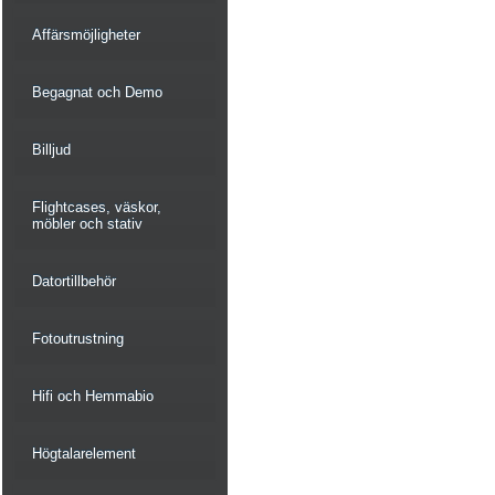
Affärsmöjligheter
Begagnat och Demo
Billjud
Flightcases, väskor,
möbler och stativ
Datortillbehör
Fotoutrustning
Hifi och Hemmabio
Högtalarelement