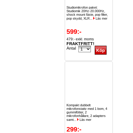
Studiomikrofon paket:
Studiomik 20Hz-20.000Hz,
shock mount fäste, pop filter,
pop skydd, XLR...
Läs mer
599:-
479:- exkl. moms
FRAKTFRITT!
Antal
Kompakt dubbelt
mikrofonstativ med 1 bom, 4
gummifötter, 2
mikrofonhållare, 2 adapters
samt...
Läs mer
299:-