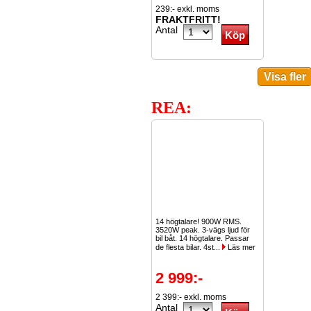
239:- exkl. moms
FRAKTFRITT!
Antal
REA:
14 högtalare! 900W RMS.
3520W peak. 3-vägs ljud för
bil båt. 14 högtalare. Passar
de flesta bilar. 4st...
Läs mer
2 999:-
2 399:- exkl. moms
Antal