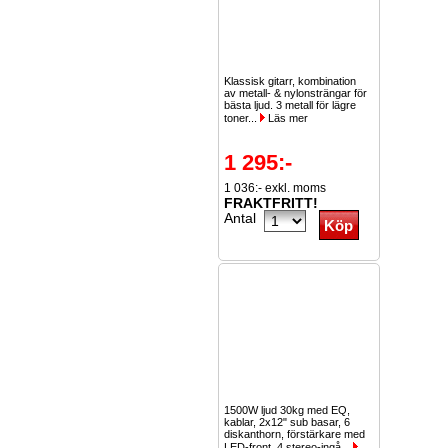
Klassisk gitarr, kombination
av metall- & nylonsträngar för
bästa ljud. 3 metall för lägre
toner...
Läs mer
1 295:-
1 036:- exkl. moms
FRAKTFRITT!
Antal
1500W ljud 30kg med EQ,
kablar, 2x12" sub basar, 6
diskanthorn, förstärkare med
LED-front, 4 stereo-ingå...