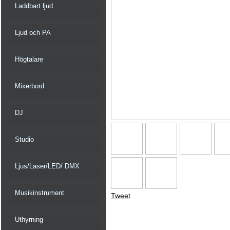
Laddbart ljud
Ljud och PA
Högtalare
Mixerbord
DJ
Studio
Ljus/Laser/LED/ DMX
Musikinstrument
Tweet
Uthyrning