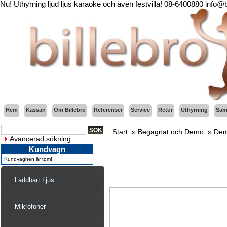
Nu! Uthyrning ljud ljus karaoke och även festvilla! 08-6400880 info@
Hem
Kassan
Om Billebro
Referenser
Service
Retur
Uthyrning
Sama
Start
»
Begagnat och Demo
»
Dem
Avancerad sökning
Kundvagn
Kundvagnen är tom!
Laddbart Ljus
Mikrofoner