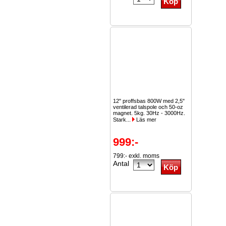
12" proffsbas 800W med 2,5"
ventilerad talspole och 50-oz
magnet. 5kg. 30Hz - 3000Hz.
Stark...
Läs mer
999:-
799:- exkl. moms
Antal