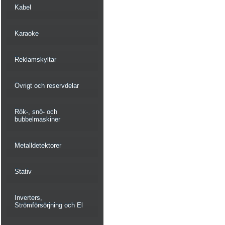
Kabel
Karaoke
Reklamskyltar
Övrigt och reservdelar
Rök-, snö- och
bubbelmaskiner
Metalldetektorer
Stativ
Inverters,
Strömförsörjning och El