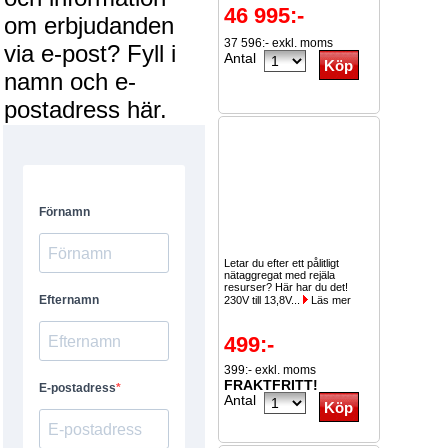
46 995:-
om erbjudanden
37 596:- exkl. moms
via e-post? Fyll i
Antal
namn och e-
postadress här.
Letar du efter ett pålitligt
nätaggregat med rejäla
resurser? Här har du det!
230V till 13,8V...
Läs mer
499:-
399:- exkl. moms
FRAKTFRITT!
Antal