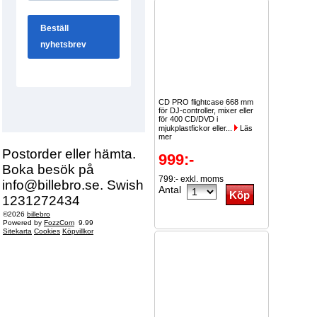
CD PRO flightcase 668 mm
för DJ-controller, mixer eller
för 400 CD/DVD i
mjukplastfickor eller...
Läs
mer
Postorder eller hämta.
999:-
Boka besök på
799:- exkl. moms
info@billebro.se. Swish
Antal
1231272434
©2026
billebro
Powered by
FozzCom
9.99
Sitekarta
Cookies
Köpvillkor