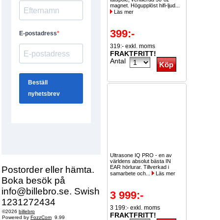
magnet. Högupplöst hifi-ljud...
Läs mer
399:-
319:- exkl. moms
FRAKTFRITT!
Antal
Ultrasone IQ PRO - en av
världens absolut bästa IN
EAR hörlurar. Tillverkad i
Postorder eller hämta.
samarbete och...
Läs mer
Boka besök på
info@billebro.se. Swish
3 999:-
1231272434
3 199:- exkl. moms
©2026
billebro
FRAKTFRITT!
Powered by
FozzCom
9.99