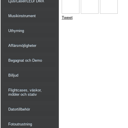
Ljus/Laser/LED/ DMX
Musikinstrument
Tweet
Uthyrning
Affärsmöjligheter
Begagnat och Demo
Billjud
Flightcases, väskor,
möbler och stativ
Datortillbehör
Fotoutrustning