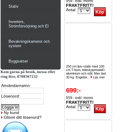
959:- exkl. moms
FRAKTFRITT!
Stativ
Antal
Inverters,
Strömförsörjning och El
Bevakningskameror och
system
Byggsatser
250 cm ljus-stativ med 100
cm T-bom, teleskopmodell i
Kom gärna på besök, messa eller
aluminium och stål. Max last
ring före, 0708567232
30 kg. Engelsk...
Läs mer
Användarnamn:
699:-
Lösenord:
559:- exkl. moms
FRAKTFRITT!
Antal
Ny kund
Glömt ditt lösenord?