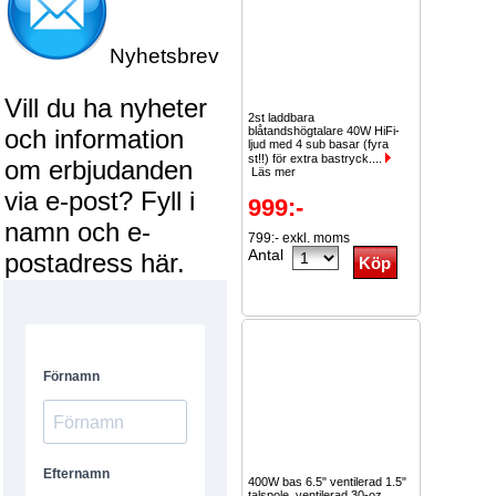
Nyhetsbrev
Vill du ha nyheter
2st laddbara
och information
blåtandshögtalare 40W HiFi-
ljud med 4 sub basar (fyra
st!!) för extra bastryck....
om erbjudanden
Läs mer
via e-post? Fyll i
999:-
namn och e-
799:- exkl. moms
Antal
postadress här.
400W bas 6.5" ventilerad 1.5"
talspole, ventilerad 30-oz