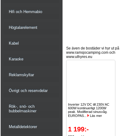
Hifi och Hemmabio
Högtalarelement
Kabel
Se även de bostäder vi hyr ut på
www.ramsjocamping.com och
www.uthyres.eu
Karaoke
Reklamskyltar
Övrigt och reservdelar
Inverter 12V DC till 230V AC
Rök-, snö- och
600W kontinuerligt 1200W
bubbelmaskiner
peak. Modifierad sinusvåg.
EUROPAS...
Läs mer
Metalldetektorer
1 199:-