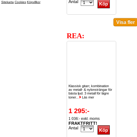
Antal
Sitekarta
Cookies
Köpvillkor
REA:
Klassisk gitarr, kombination
av metall- & nylonsträngar för
bästa ljud. 3 metall för lägre
toner...
Läs mer
1 295:-
1 036:- exkl. moms
FRAKTFRITT!
Antal