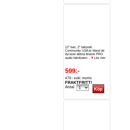
12" bas, 2" talspole.
Community USA är bland de
dyraste äldsta finaste PRO
audio fabrikaten ...
Läs mer
599:-
479:- exkl. moms
FRAKTFRITT!
Antal