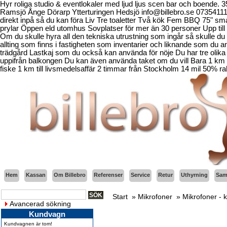
Hyr roliga studio & eventlokaler med ljud ljus scen bar och boende.
Ramsjö Ånge Dörarp Ytterturingen Hedsjö info@billebro.se 073541
direkt inpå så du kan föra Liv Tre toaletter Två kök Fem BBQ 75" sma
prylar Öppen eld utomhus Sovplatser för mer än 30 personer Upp till 
Om du skulle hyra all den tekniska utrustning som ingår så skulle du b
allting som finns i fastigheten som inventarier och liknande som d
trädgård Lastkaj som du också kan använda för nöje Du har tre olika 
uppifrån balkongen Du kan även använda taket om du vill Bara 1 km fr
fiske 1 km till livsmedelsaffär 2 timmar från Stockholm 14 mil 50% ra
Hem
Kassan
Om Billebro
Referenser
Service
Retur
Uthyrning
Sama
Start
»
Mikrofoner
»
Mikrofoner - 
Avancerad sökning
Kundvagn
Kundvagnen är tom!