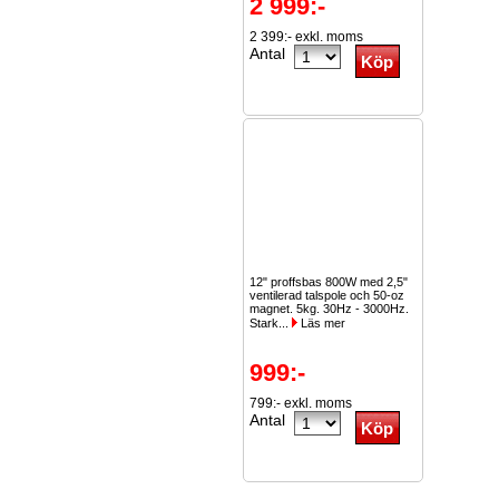
2 999:-
2 399:- exkl. moms
Antal
12" proffsbas 800W med 2,5"
ventilerad talspole och 50-oz
magnet. 5kg. 30Hz - 3000Hz.
Stark...
Läs mer
999:-
799:- exkl. moms
Antal