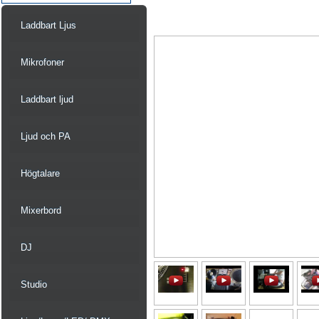
Laddbart Ljus
Mikrofoner
Laddbart ljud
Ljud och PA
Högtalare
Mixerbord
DJ
Studio