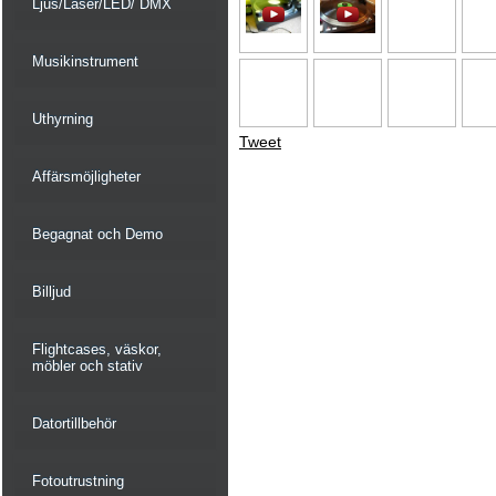
Ljus/Laser/LED/ DMX
Musikinstrument
Uthyrning
Tweet
Affärsmöjligheter
Begagnat och Demo
Billjud
Flightcases, väskor,
möbler och stativ
Datortillbehör
Fotoutrustning