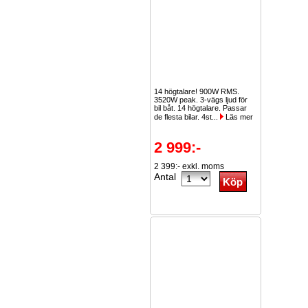
14 högtalare! 900W RMS.
3520W peak. 3-vägs ljud för
bil båt. 14 högtalare. Passar
de flesta bilar. 4st...
Läs mer
2 999:-
2 399:- exkl. moms
Antal