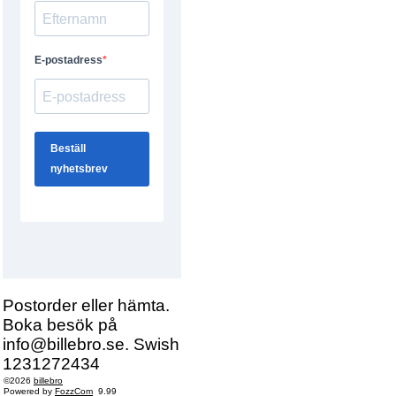
Postorder eller hämta.
Boka besök på
info@billebro.se. Swish
1231272434
©2026
billebro
Powered by
FozzCom
9.99