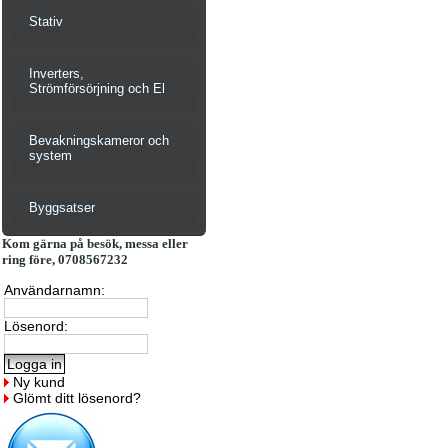
Stativ
Inverters,
Strömförsörjning och El
Bevakningskameror och
system
Byggsatser
Kom gärna på besök, messa eller
ring före, 0708567232
Användarnamn:
Lösenord:
Ny kund
Glömt ditt lösenord?