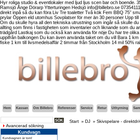
Hyr roliga studio & eventlokaler med ljud ljus scen bar och boende.
Ramsjö Ånge Dörarp Ytterturingen Hedsjö info@billebro.se 073541
direkt inpå så du kan föra Liv Tre toaletter Två kök Fem BBQ 75" sma
prylar Öppen eld utomhus Sovplatser för mer än 30 personer Upp till 
Om du skulle hyra all den tekniska utrustning som ingår så skulle du b
allting som finns i fastigheten som inventarier och liknande som d
trädgård Lastkaj som du också kan använda för nöje Du har tre olika 
uppifrån balkongen Du kan även använda taket om du vill Bara 1 km fr
fiske 1 km till livsmedelsaffär 2 timmar från Stockholm 14 mil 50% ra
Hem
Kassan
Om Billebro
Referenser
Service
Retur
Uthyrning
Sama
Start
»
DJ
»
Skivspelare - direktdr
Avancerad sökning
Kundvagn
Kundvagnen är tom!