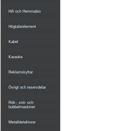
Hifi och Hemmabio
Högtalarelement
Kabel
Karaoke
Reklamskyltar
Övrigt och reservdelar
Rök-, snö- och
bubbelmaskiner
Metalldetektorer