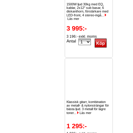
1500W ljud 30kg med EQ,
kablar, 2x12" sub basar, 6
diskanthorn, förstärkare med
LED-front, 4 stereo-ingå...
Läs mer
3 995:-
3 196:- exkl. moms
Antal
Klassisk gitarr, kombination
av metall- & nylonsträngar för
bästa ljud. 3 metall för lägre
toner...
Läs mer
1 295:-