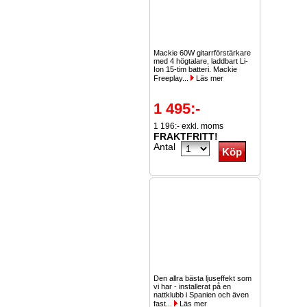
Mackie 60W gitarrförstärkare
med 4 högtalare, laddbart Li-
Ion 15-tim batteri. Mackie
Freeplay...
Läs mer
1 495:-
1 196:- exkl. moms
FRAKTFRITT!
Antal
Den allra bästa ljuseffekt som
vi har - installerat på en
nattklubb i Spanien och även
fast...
Läs mer