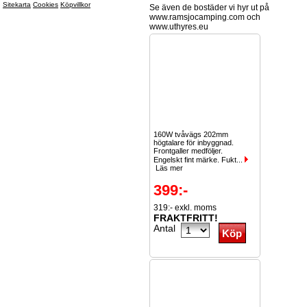
Sitekarta
Cookies
Köpvillkor
Se även de bostäder vi hyr ut på
www.ramsjocamping.com och
www.uthyres.eu
160W tvåvägs 202mm
högtalare för inbyggnad.
Frontgaller medföljer.
Engelskt fint märke. Fukt...
Läs mer
399:-
319:- exkl. moms
FRAKTFRITT!
Antal