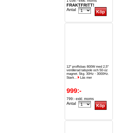
1 036:- exkl. moms
FRAKTFRITT!
Antal
12" proffsbas 800W med 2,5"
ventilerad talspole och 50-oz
magnet. 5kg. 30Hz - 3000Hz.
Stark...
Läs mer
999:-
799:- exkl. moms
Antal