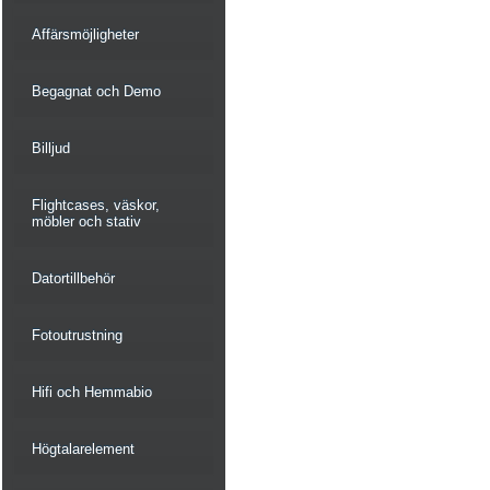
Affärsmöjligheter
Begagnat och Demo
Billjud
Flightcases, väskor,
möbler och stativ
Datortillbehör
Fotoutrustning
Hifi och Hemmabio
Högtalarelement