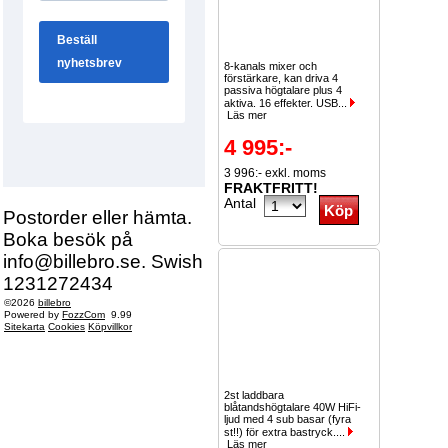
8-kanals mixer och
förstärkare, kan driva 4
passiva högtalare plus 4
aktiva. 16 effekter. USB...
Läs mer
4 995:-
3 996:- exkl. moms
FRAKTFRITT!
Antal
Postorder eller hämta.
Boka besök på
info@billebro.se. Swish
1231272434
©2026
billebro
Powered by
FozzCom
9.99
Sitekarta
Cookies
Köpvillkor
2st laddbara
blåtandshögtalare 40W HiFi-
ljud med 4 sub basar (fyra
st!!) för extra bastryck....
Läs mer