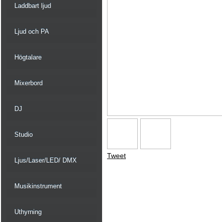
Laddbart ljud
Ljud och PA
Högtalare
Mixerbord
DJ
Studio
Tweet
Ljus/Laser/LED/ DMX
Musikinstrument
Uthyrning