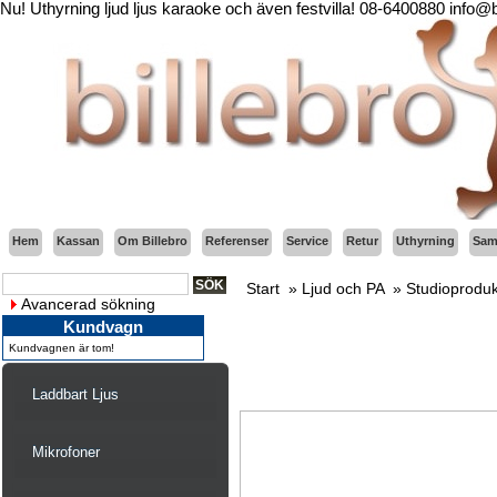
Nu! Uthyrning ljud ljus karaoke och även festvilla! 08-6400880 info@
Hem
Kassan
Om Billebro
Referenser
Service
Retur
Uthyrning
Sama
Start
»
Ljud och PA
»
Studioproduk
Avancerad sökning
Kundvagn
Kundvagnen är tom!
Laddbart Ljus
Mikrofoner