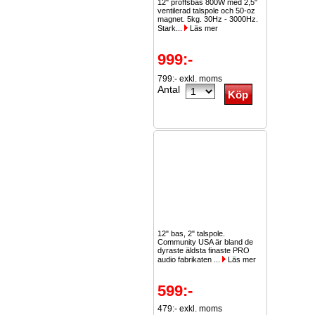
12" proffsbas 800W med 2,5"
ventilerad talspole och 50-oz
magnet. 5kg. 30Hz - 3000Hz.
Stark...
Läs mer
999:-
799:- exkl. moms
Antal
12" bas, 2" talspole.
Community USA är bland de
dyraste äldsta finaste PRO
audio fabrikaten ...
Läs mer
599:-
479:- exkl. moms