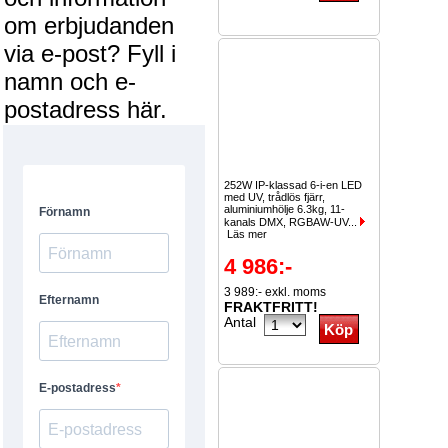
om erbjudanden
via e-post? Fyll i
namn och e-
postadress här.
252W IP-klassad 6-i-en LED
med UV, trådlös fjärr,
aluminiumhölje 6.3kg, 11-
kanals DMX, RGBAW-UV...
Läs mer
4 986:-
3 989:- exkl. moms
FRAKTFRITT!
Antal