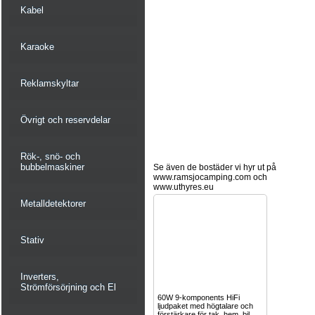
Kabel
Karaoke
Reklamskyltar
Övrigt och reservdelar
Rök-, snö- och
bubbelmaskiner
Se även de bostäder vi hyr ut på
www.ramsjocamping.com och
www.uthyres.eu
Metalldetektorer
Stativ
Inverters,
Strömförsörjning och El
60W 9-komponents HiFi
ljudpaket med högtalare och
förstärkare för tak, hem, bil,