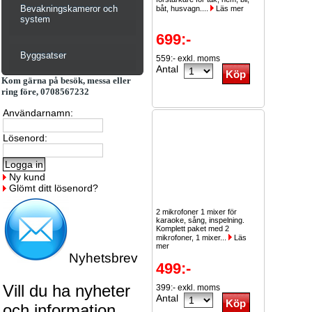
Bevakningskameror och
båt, husvagn....
Läs mer
system
699:-
Byggsatser
559:- exkl. moms
Antal
Kom gärna på besök, messa eller
ring före, 0708567232
Användarnamn:
Lösenord:
Ny kund
Glömt ditt lösenord?
2 mikrofoner 1 mixer för
karaoke, sång, inspelning.
Komplett paket med 2
mikrofoner, 1 mixer...
Läs
mer
Nyhetsbrev
499:-
Vill du ha nyheter
399:- exkl. moms
Antal
och information