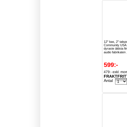
12" bas, 2" talsp
Community USA ä
dyraste äldsta f
audio fabrikaten 
599:-
479:- exkl. mo
FRAKTFRIT
Antal