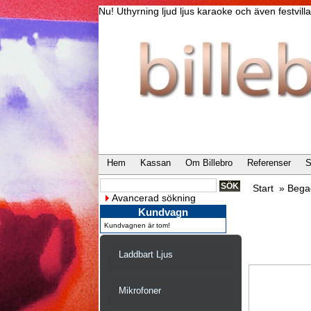
Nu! Uthyrning ljud ljus karaoke och även festvi
Hem
Kassan
Om Billebro
Referenser
S
Start
»
Bega
Avancerad sökning
Kundvagn
Kundvagnen är tom!
Laddbart Ljus
Mikrofoner