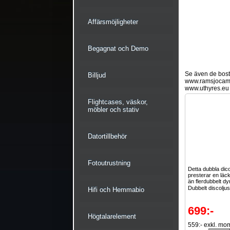
Affärsmöjligheter
Begagnat och Demo
Se även de bostä
Billjud
www.ramsjocam
www.uthyres.eu
Flightcases, väskor,
möbler och stativ
Datortillbehör
Fotoutrustning
Detta dubbla dico
presterar en läc
än flerdubbelt dy
Dubbelt discoljus
Hifi och Hemmabio
699:-
Högtalarelement
559:- exkl. mo