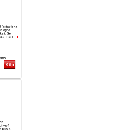
fantastiska
ga egna
ckså. Se
ENGELSKT...
moms
och
driva 4
e plus 4