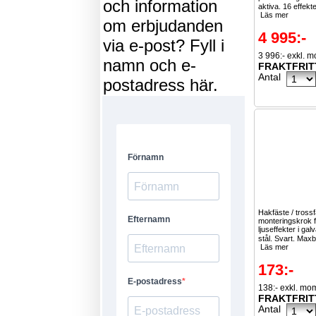
och information
aktiva. 16 effekt
Läs mer
om erbjudanden
4 995:-
via e-post? Fyll i
3 996:- exkl. 
namn och e-
FRAKTFRIT
Antal
postadress här.
Hakfäste / trossf
monteringskrok 
ljuseffekter i ga
stål. Svart. Maxb
Läs mer
173:-
138:- exkl. mo
FRAKTFRIT
Antal