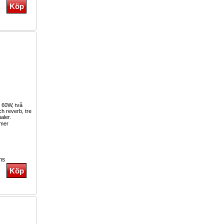
e 60W, två
ch reverb, tre
aler.
mer
ms