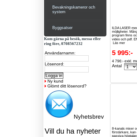
Bevakningskameror och
system
Byggsatser
ILDA LASER med 
möjligheter. Mån
program finns o
Kom gärna på besök, messa eller
video och pdf. 
Läs mer
ring före, 0708567232
5 995:-
Användarnamn:
4 796:- exkl. 
Lösenord:
Antal
Ny kund
Glömt ditt lösenord?
Nyhetsbrev
8-kanals mixer 
Vill du ha nyheter
förstärkare, kan 
passiva högtalar