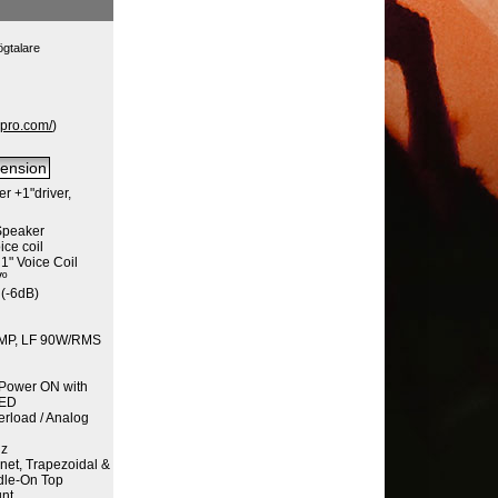
ögtalare
ppro.com/
)
r +1"driver,
Speaker
ice coil
 1" Voice Coil
Vº
(-6dB)
AMP, LF 90W/RMS
/ Power ON with
LED
erload / Analog
Hz
inet, Trapezoidal &
ndle-On Top
unt