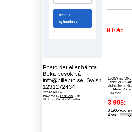
REA:
Postorder eller hämta.
Boka besök på
1500W ljud 30k
info@billebro.se. Swish
kablar, 2x12" su
1231272434
diskanthorn, för
LED-front, 4 ster
©2026
billebro
Läs mer
Powered by
FozzCom
9.99
Sitekarta
Cookies
Köpvillkor
3 995:-
3 196:- exkl. 
Antal