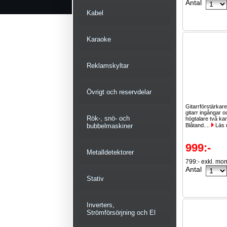
Antal
Kabel
Karaoke
Reklamskyltar
Övrigt och reservdelar
Gitarrförstärkar
gitarr ingångar o
Rök-, snö- och
högtalare två kan
bubbelmaskiner
Blåtand....
Läs 
999:-
Metalldetektorer
799:- exkl. mo
Antal
Stativ
Inverters,
Strömförsörjning och El