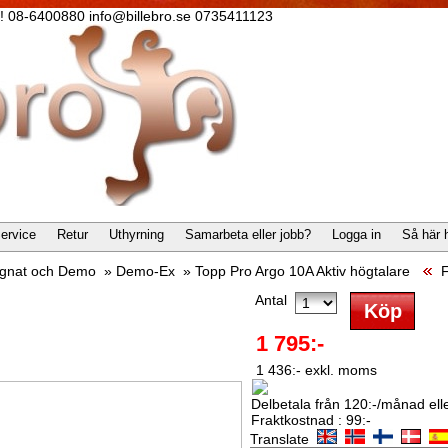
lla! 08-6400880 info@billebro.se 0735411123
ervice
Retur
Uthyrning
Samarbeta eller jobb?
Logga in
Så här 
gnat och Demo
»
Demo-Ex
»
Topp Pro Argo 10A Aktiv högtalare
F
Antal
1 795:-
1 436:- exkl. moms
Delbetala från 120:-/månad eller
Fraktkostnad : 99:-
Translate