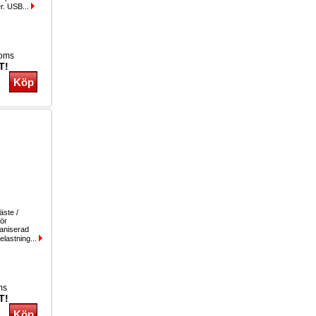
er. USB...
moms
T!
äste /
för
lvaniserad
elastning...
ms
T!