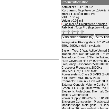
Produktinformation
Artikel nr :
TOP319002
Kortnamn :
Topp Pro Argo 10A Aktiv h
Märke :
slutsåld Topp Pro
Vikt :
7.00 kg
Volym :
0.03 m3
Läs mer på tillverkarens hemsida
Fabrikat :
Topp Pro (
http://www.top
2-vägs aktiv PA-högtalare, 10" Woofe
65Hz-20KHz (-6dB), styckpris
System Type: 2-Way Active Vented 
Transducer Low: 10" Woofer, 1.5" vo
Transducer Driver: 1" Ferrite Twitter,
Horn Coverage Hº x Vº: 90 Hº x 45 
Frequency Response: 65Hz-20KHz 
Crossover Frequency: 2800Hz
Max SPL (1M): 116dB Max.
Power system: Class D SMPS (Bi-
+ HF 30W/RMS), 480W Peak
Connector: Line In & Link With XLR
External Controls: Volume Control 
Green LED / Clip Limiter with Red 
Electronic Protections: Thermal / Ov
limiter / Compressor
Power Supply: 100V-240V ~ 50/60
Enclosure Construction: Plastic cab
Monitor shape, Metal grille, 1 x Ha
Mounting: 36mm standard pole-mo