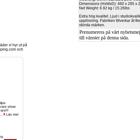
Dimensions (HxWxD): 460 x 285 x
Net Weight: 6.92 kg / 15.26lbs
Extra hög kvalitet. Ljud i studiokval
upplösning. Fabriken tillverkar åt fl
största märken.
Prenumerera på vårt nyhetsmejl
till vänster på denna sida.
der vi hyr ut på
ping.com och
ljus
krare show
rare!!!
...
Läs mer
ms