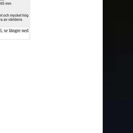
 265 mm
itet och mycket hög
era av världens
, se längre ned