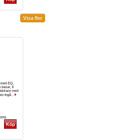
g med EQ,
b basar, 6
stärkare med
eo-ingå...
moms