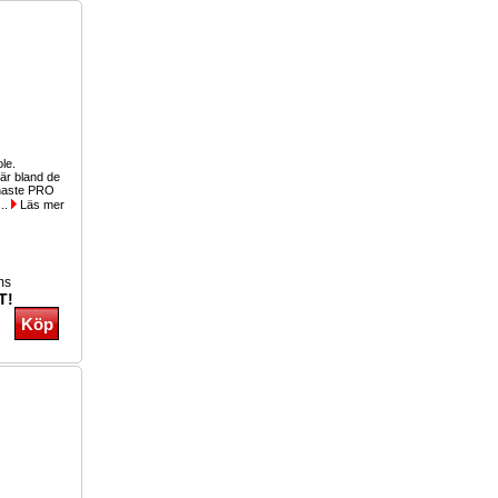
ole.
r bland de
inaste PRO
...
Läs mer
ms
T!