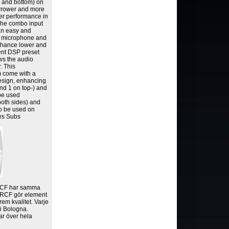
top and bottom) on
arrower and more
ter performance in
The combo input
 an easy and
ic microphone and
enhance lower and
ent DSP preset
ows the audio
. This
g) come with a
design, enhancing
and 1 on top-) and
 be used
both sides) and
to be used on
ies Subs
 RCF har samma
r. RCF gör element
rem kvalitet. Varje
 i Bologna.
ar över hela