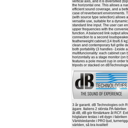
vertical axis, and it is diversified (
the horizontal one. This allows a n
efficient sound coverage, and a bet
case of reverberant environments. 
(with source type selection) allows
versatile use, suitable for a dynam
standard line input. The user can 
upper frequencies with the conveni
function. A balanced link output all
connection to a second loudspeaker
featherweight cabinet (14 lbs/6.6 k
clean and contemporary full grille 
both portability (3 handles -1xside 
multifuncionality: each cabinet can
horizontally as a stage monitor (on 
features a pole mount cup in order 
tripods or stacked on dBTechnolog
3 år garanti. dB Technologies och
ägare. Italiens 2 största PA-fabrike
åt dB, dB gör förstärkare åt RCF. Ext
högtalare testas i ett dygn i fabriken
Världsledande i PRO ljud, turnerigg
världen, så bra kvalitet!