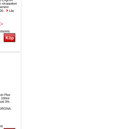
3 Engcon
on skoppaket
Serienr
00...
Läs
:-
. moms
kin Plus
n 100ml
oxid 3%.
CORONA.
er
ms