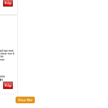
 på hjul med
ör mixer mm 8
 för
 mer
moms
T!