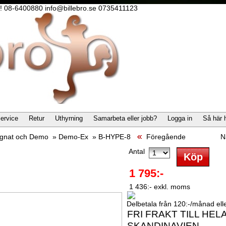
lla! 08-6400880 info@billebro.se 0735411123
ervice
Retur
Uthyrning
Samarbeta eller jobb?
Logga in
Så här 
gnat och Demo
»
Demo-Ex
»
B-HYPE-8
Föregående
N
Antal
1 795:-
1 436:- exkl. moms
Delbetala från 120:-/månad eller
FRI FRAKT TILL HEL
SKANDINAVIEN