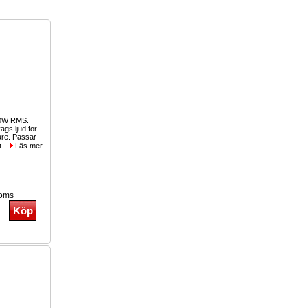
00W RMS.
gs ljud för
lare. Passar
t...
Läs mer
moms