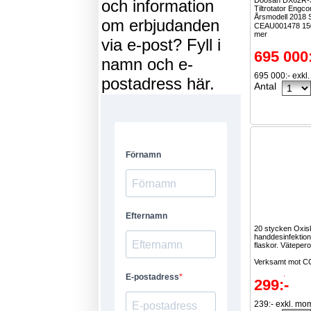
Doosan DX62R-
och information
Tiltrotator Engc
Årsmodell 2018 
om erbjudanden
CEAU001478 15
mer
via e-post? Fyll i
695 000
namn och e-
695 000:- exkl
postadress här.
Antal
20 stycken Oxis
handdesinfektio
flaskor. Väteper
Verksamt mot 
Kostar...
Läs m
299:-
239:- exkl. mo