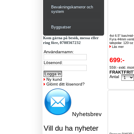
Bevakningskameror och
system
Byggsatser
4st 6.5" bas/mid
Kom gärna på besök, messa eller
Fyra 44mm venti
ring före, 0708567232
talspolar. 120-oz
Läs mer
Användarnamn:
699:-
Lösenord:
559:- exkl. mo
FRAKTFRIT
Antal
Ny kund
Glömt ditt lösenord?
Nyhetsbrev
Vill du ha nyheter