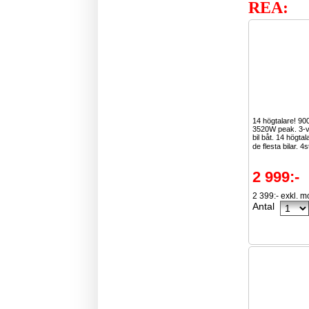
REA:
14 högtalare! 9
3520W peak. 3-vä
bil båt. 14 högta
de flesta bilar. 4s
2 999:-
2 399:- exkl. 
Antal