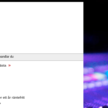
handlar du
ästa
 ett år räntefritt
A