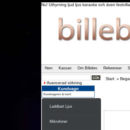
Nu! Uthyrning ljud ljus karaoke och även festvi
Hem
Kassan
Om Billebro
Referenser
S
Start
»
Bega
Avancerad sökning
Kundvagn
Kundvagnen är tom!
Laddbart Ljus
Mikrofoner