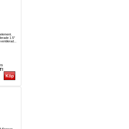
-element.
lerade 1.5"
 ventilerad...
ms
T!