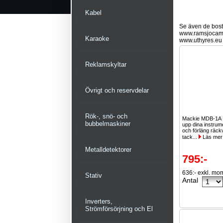
Kabel
Se även de bostä
www.ramsjocam
Karaoke
www.uthyres.eu
Reklamskyltar
Övrigt och reservdelar
Rök-, snö- och
Mackie MDB-1A 
bubbelmaskiner
upp dina instrum
och förläng räck
tack...
Läs mer
Metalldetektorer
795:-
636:- exkl. mo
Stativ
Antal
Inverters,
Strömförsörjning och El