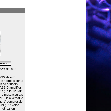
60W klass D,
60W klass D,
de a professional
 kind of users,
LASS D amplifier
els (up to 120 dB
g the most accurate
 8 is a versatile
 one 1" compression
ofer (1.5" voice
mmetrical on