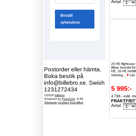
Antal
24 HE flightcase
tiltbar överdel f
Postorder eller hämta.
HE, 16 HE nedtill
Boka besök på
slutsteg,...
Läs
info@billebro.se. Swish
5 995:-
1231272434
©2026
billebro
4 796:- exkl. 
Powered by
FozzCom
9.99
FRAKTFRIT
Sitekarta
Cookies
Köpvillkor
Antal