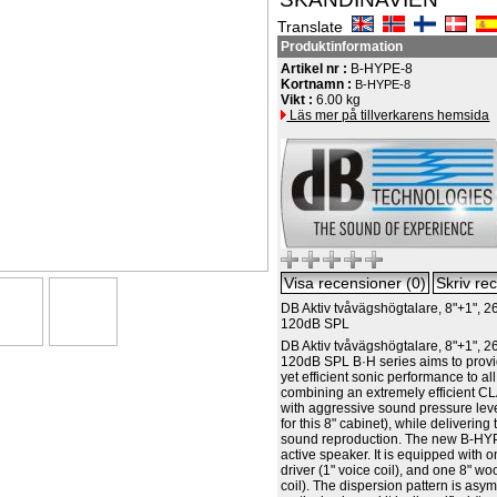
Translate
Produktinformation
Artikel nr :
B-HYPE-8
Kortnamn :
B-HYPE-8
Vikt :
6.00 kg
Läs mer på tillverkarens hemsida
DB Aktiv tvåvägshögtalare, 8"+1", 2
120dB SPL
DB Aktiv tvåvägshögtalare, 8"+1", 2
120dB SPL B·H series aims to provi
yet efficient sonic performance to all
combining an extremely efficient C
with aggressive sound pressure lev
for this 8" cabinet), while deliverin
sound reproduction. The new B-HYPE
active speaker. It is equipped with
driver (1" voice coil), and one 8" wo
coil). The dispersion pattern is asy