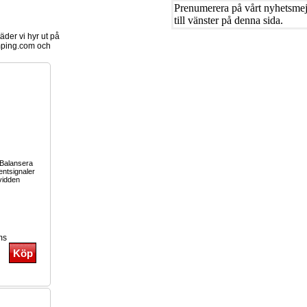
Prenumerera på vårt nyhetsmejl
till vänster på denna sida.
der vi hyr ut på
ping.com och
Balansera
entsignaler
vidden
ms