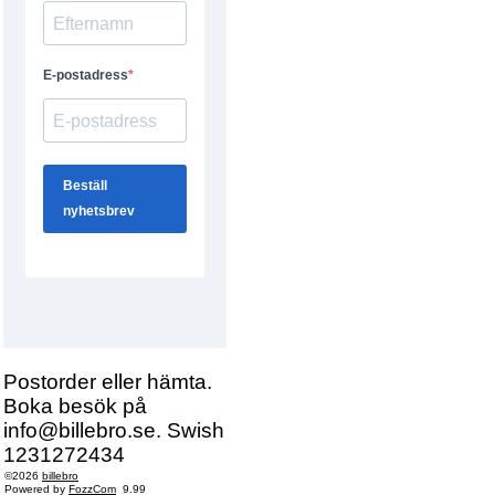
Postorder eller hämta.
Boka besök på
info@billebro.se. Swish
1231272434
©2026
billebro
Powered by
FozzCom
9.99