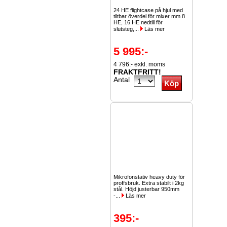
24 HE flightcase på hjul med
tiltbar överdel för mixer mm 8
HE, 16 HE nedtill för
slutsteg,...
Läs mer
5 995:-
4 796:- exkl. moms
FRAKTFRITT!
Antal
Mikrofonstativ heavy duty för
proffsbruk. Extra stabilt i 2kg
stål. Höjd justerbar 950mm
-...
Läs mer
395:-