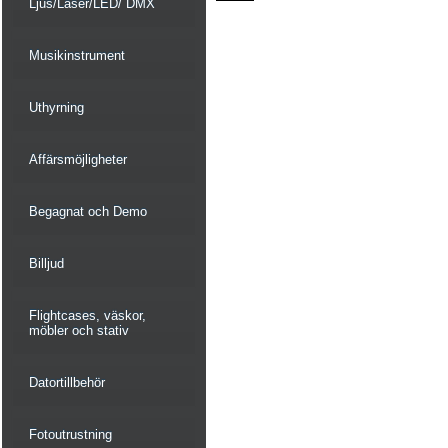
Ljus/Laser/LED/ DMX
Musikinstrument
Uthyrning
Affärsmöjligheter
Begagnat och Demo
Billjud
Flightcases, väskor,
möbler och stativ
Datortillbehör
Fotoutrustning