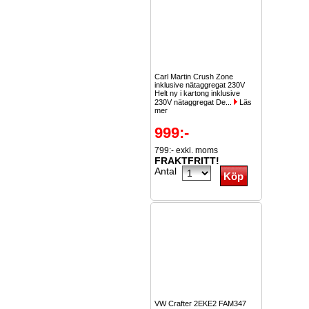
Carl Martin Crush Zone
inklusive nätaggregat 230V
Helt ny i kartong inklusive
230V nätaggregat De...
Läs
mer
999:-
799:- exkl. moms
FRAKTFRITT!
Antal
VW Crafter 2EKE2 FAM347