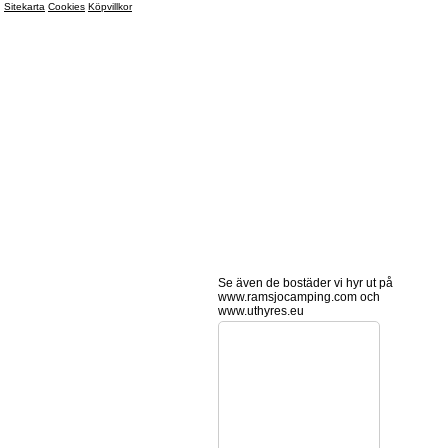
Sitekarta
Cookies
Köpvillkor
Se även de bostäder vi hyr ut på
www.ramsjocamping.com och
www.uthyres.eu