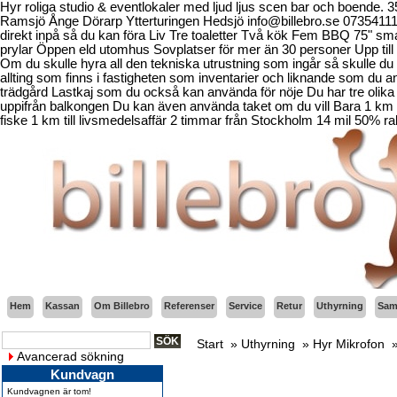
Hyr roliga studio & eventlokaler med ljud ljus scen bar och boende.
Ramsjö Ånge Dörarp Ytterturingen Hedsjö info@billebro.se 073541
direkt inpå så du kan föra Liv Tre toaletter Två kök Fem BBQ 75" sma
prylar Öppen eld utomhus Sovplatser för mer än 30 personer Upp till 
Om du skulle hyra all den tekniska utrustning som ingår så skulle du b
allting som finns i fastigheten som inventarier och liknande som d
trädgård Lastkaj som du också kan använda för nöje Du har tre olika 
uppifrån balkongen Du kan även använda taket om du vill Bara 1 km fr
fiske 1 km till livsmedelsaffär 2 timmar från Stockholm 14 mil 50% ra
Hem
Kassan
Om Billebro
Referenser
Service
Retur
Uthyrning
Sama
Start
»
Uthyrning
»
Hyr Mikrofon
Avancerad sökning
Kundvagn
Kundvagnen är tom!