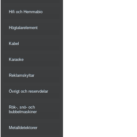
Hifi och Hemmabio
Högtalarelement
Kabel
Karaoke
Reklamskyltar
Övrigt och reservdelar
Rök-, snö- och
bubbelmaskiner
Metalldetektorer