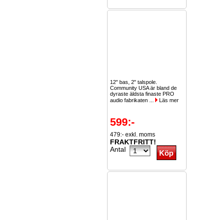
12" bas, 2" talspole.
Community USA är bland de
dyraste äldsta finaste PRO
audio fabrikaten ...
Läs mer
599:-
479:- exkl. moms
FRAKTFRITT!
Antal