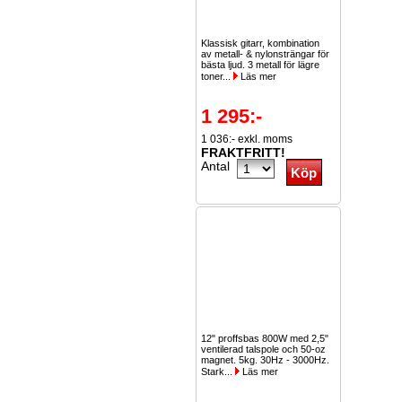
Klassisk gitarr, kombination
av metall- & nylonsträngar för
bästa ljud. 3 metall för lägre
toner...
Läs mer
1 295:-
1 036:- exkl. moms
FRAKTFRITT!
Antal
12" proffsbas 800W med 2,5"
ventilerad talspole och 50-oz
magnet. 5kg. 30Hz - 3000Hz.
Stark...
Läs mer