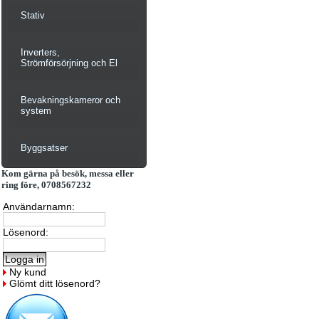
Stativ
Inverters,
Strömförsörjning och El
Bevakningskameror och
system
Byggsatser
Kom gärna på besök, messa eller
ring före, 0708567232
Användarnamn:
Lösenord:
Ny kund
Glömt ditt lösenord?