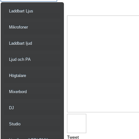
Laddbart Ljus
Mikrofoner
Laddbart ljud
Ljud och PA
Högtalare
Mixerbord
DJ
Studio
Tweet