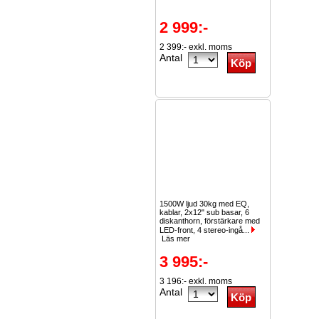
2 999:-
2 399:- exkl. moms
Antal
1500W ljud 30kg med EQ,
kablar, 2x12" sub basar, 6
diskanthorn, förstärkare med
LED-front, 4 stereo-ingå...
Läs mer
3 995:-
3 196:- exkl. moms
Antal