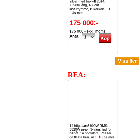
silver med baklyft 2014.
725cm lång, 430cm
lastutrymme, B-körkort....
Läs mer
175 000:-
175 000:- exkl. moms
Antal
REA:
14 högtalare! 900W RMS.
3520W peak. 3-vägs ljud för
bil båt. 14 högtalare. Passar
de flesta bilar. 4st...
Läs mer