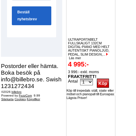
ULTRAPORTABELT
FULLSKALIGT 132CM
DIGITAL-PIANO MED HELT
AUTENTISKT PIANOLJUD,
PEDAL, SLIM DESIGN,...
Läs mer
4 995:-
Postorder eller hämta.
Boka besök på
3 996:- exkl. moms
FRAKTFRITT!
info@billebro.se. Swish
Antal
1231272434
Köp till trepedals ställ, stativ eller
©2026
billebro
möbel och pianopall till Euroapas
Powered by
FozzCom
9.99
Lägsta Priser!
Sitekarta
Cookies
Köpvillkor