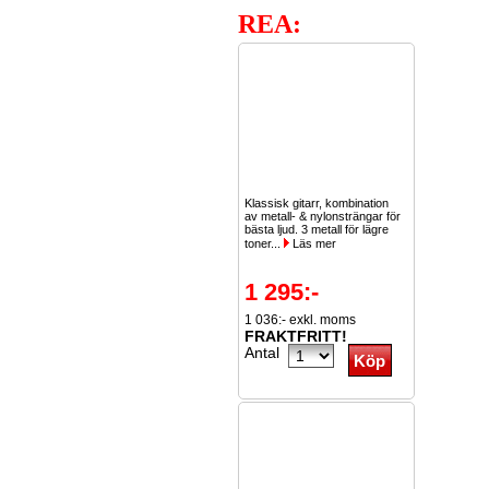
REA:
Klassisk gitarr, kombination
av metall- & nylonsträngar för
bästa ljud. 3 metall för lägre
toner...
Läs mer
1 295:-
1 036:- exkl. moms
FRAKTFRITT!
Antal