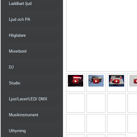
Laddbart ljud
Ljud och PA
Högtalare
Mixerbord
DJ
Studio
Ljus/Laser/LED/ DMX
Musikinstrument
Uthyrning