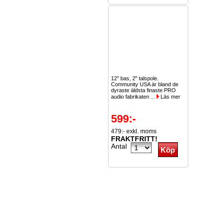
12" bas, 2" talspole.
Community USA är bland de
dyraste äldsta finaste PRO
audio fabrikaten ...
Läs mer
599:-
479:- exkl. moms
FRAKTFRITT!
Antal