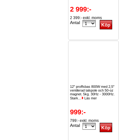
2 999:-
2 399:- exkl. moms
Antal
12" proffsbas 800W med 2,5"
ventilerad talspole och 50-oz
magnet. 5kg. 30Hz - 3000Hz.
Stark...
Läs mer
999:-
799:- exkl. moms
Antal