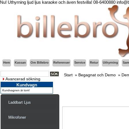
Nu! Uthyrning ljud ljus karaoke och även festvilla! 08-6400880 info@
Hem
Kassan
Om Billebro
Referenser
Service
Retur
Uthyrning
Sama
Start
»
Begagnat och Demo
»
Dem
Avancerad sökning
Kundvagn
Kundvagnen är tom!
Laddbart Ljus
Mikrofoner