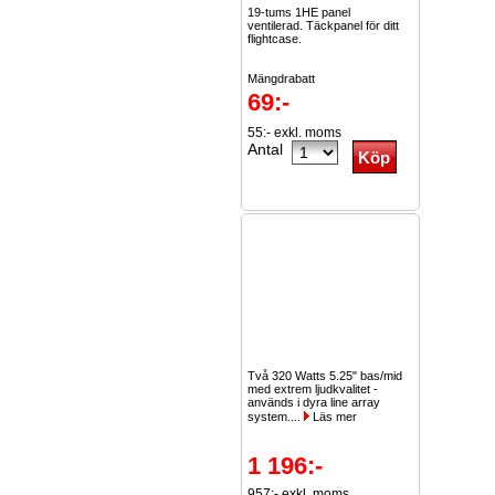
19-tums 1HE panel
ventilerad. Täckpanel för ditt
flightcase.
Mängdrabatt
69:-
2st -10%
55:- exkl. moms
5st...
Läs mer
Antal
Två 320 Watts 5.25" bas/mid
med extrem ljudkvalitet -
används i dyra line array
system....
Läs mer
1 196:-
957:- exkl. moms