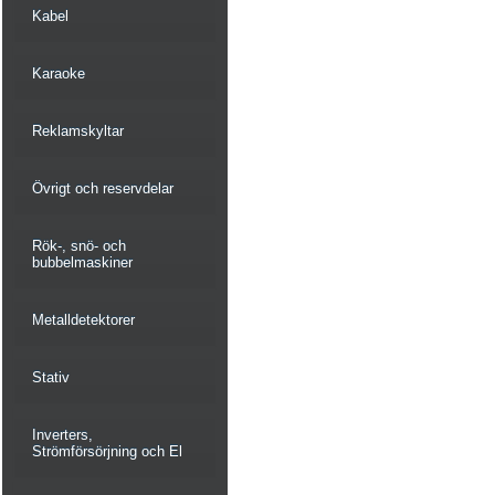
Kabel
Karaoke
Reklamskyltar
Övrigt och reservdelar
Rök-, snö- och
bubbelmaskiner
Metalldetektorer
Stativ
Inverters,
Strömförsörjning och El