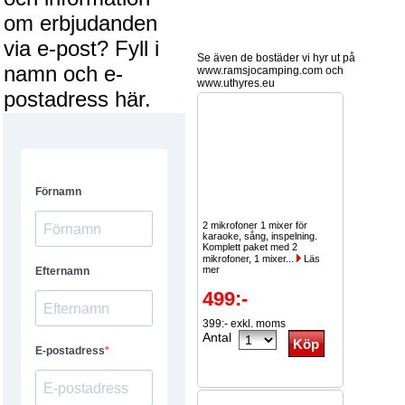
om erbjudanden
via e-post? Fyll i
Se även de bostäder vi hyr ut på
namn och e-
www.ramsjocamping.com och
www.uthyres.eu
postadress här.
2 mikrofoner 1 mixer för
karaoke, sång, inspelning.
Komplett paket med 2
mikrofoner, 1 mixer...
Läs
mer
499:-
399:- exkl. moms
Antal