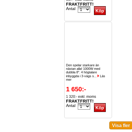
FRAKTFRITT!
Antal
Den spelar starkare än
nästan alla! 1000W med
dubbla 8". 4 högtalare
inbyggda i 3-vägs s...
Läs
mer
1 650:-
1 320:- exkl. moms
FRAKTFRITT!
Antal