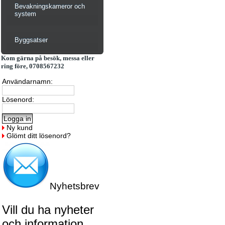
Bevakningskameror och
system
Byggsatser
Kom gärna på besök, messa eller
ring före, 0708567232
Användarnamn:
Lösenord:
Ny kund
Glömt ditt lösenord?
Nyhetsbrev
Vill du ha nyheter
och information