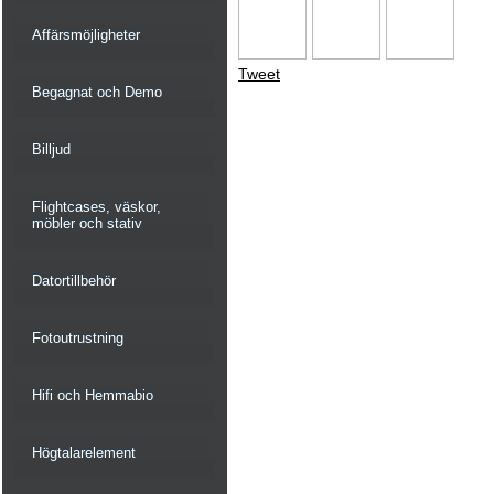
Affärsmöjligheter
Tweet
Begagnat och Demo
Billjud
Flightcases, väskor,
möbler och stativ
Datortillbehör
Fotoutrustning
Hifi och Hemmabio
Högtalarelement